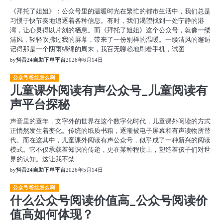
《拜托了姐姐》：公众号里的温暖时光在繁忙的都市生活中，我们总是
习惯于快节奏地追逐着各种信息。有时，我们渴望找到一处宁静的港
湾，让心灵得以片刻的栖息。而《拜托了姐姐》这个公众号，就像一缕
清风，轻轻吹拂过我的屏幕，带来了一份别样的温暖。一缕清风的邂逅
记得那是一个阴雨绵绵的周末，我百无聊赖地刷着手机，试图
by
抖音24自助下单平台
2026年6月14日
公众号粉丝怎么刷
儿童课外阅读有声公众号_儿童阅读有
声平台探秘
声音里的童年，文字外的世界在这个数字化时代，儿童课外阅读的方式
正悄然发生着变化。传统的纸质书籍，逐渐被电子屏幕和有声读物所替
代。而在这其中，儿童课外阅读有声公众号，似乎成了一种新兴的阅读
模式。它不仅承载着知识的传递，更在某种程度上，塑造着孩子们对世
界的认知。这让我不禁
by
抖音24自助下单平台
2026年5月14日
公众号粉丝怎么刷
什么公众号阅读价值高_公众号阅读价
值高如何体现？