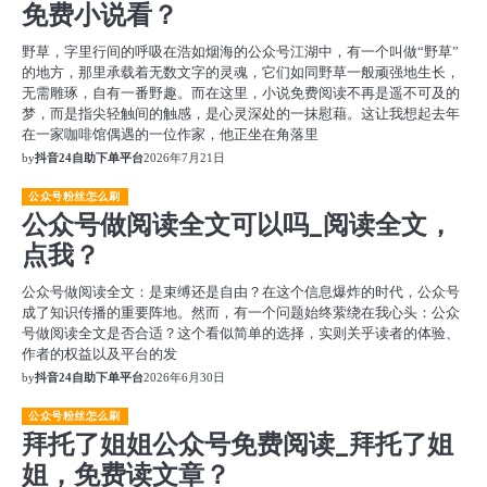
免费小说看？
野草，字里行间的呼吸在浩如烟海的公众号江湖中，有一个叫做“野草”
的地方，那里承载着无数文字的灵魂，它们如同野草一般顽强地生长，
无需雕琢，自有一番野趣。而在这里，小说免费阅读不再是遥不可及的
梦，而是指尖轻触间的触感，是心灵深处的一抹慰藉。这让我想起去年
在一家咖啡馆偶遇的一位作家，他正坐在角落里
by
抖音24自助下单平台
2026年7月21日
公众号粉丝怎么刷
公众号做阅读全文可以吗_阅读全文，
点我？
公众号做阅读全文：是束缚还是自由？在这个信息爆炸的时代，公众号
成了知识传播的重要阵地。然而，有一个问题始终萦绕在我心头：公众
号做阅读全文是否合适？这个看似简单的选择，实则关乎读者的体验、
作者的权益以及平台的发
by
抖音24自助下单平台
2026年6月30日
公众号粉丝怎么刷
拜托了姐姐公众号免费阅读_拜托了姐
姐，免费读文章？