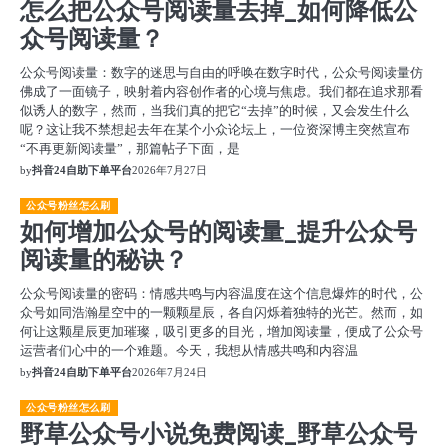
怎么把公众号阅读量去掉_如何降低公
众号阅读量？
公众号阅读量：数字的迷思与自由的呼唤在数字时代，公众号阅读量仿
佛成了一面镜子，映射着内容创作者的心境与焦虑。我们都在追求那看
似诱人的数字，然而，当我们真的把它“去掉”的时候，又会发生什么
呢？这让我不禁想起去年在某个小众论坛上，一位资深博主突然宣布
“不再更新阅读量”，那篇帖子下面，是
by
抖音24自助下单平台
2026年7月27日
公众号粉丝怎么刷
如何增加公众号的阅读量_提升公众号
阅读量的秘诀？
公众号阅读量的密码：情感共鸣与内容温度在这个信息爆炸的时代，公
众号如同浩瀚星空中的一颗颗星辰，各自闪烁着独特的光芒。然而，如
何让这颗星辰更加璀璨，吸引更多的目光，增加阅读量，便成了公众号
运营者们心中的一个难题。今天，我想从情感共鸣和内容温
by
抖音24自助下单平台
2026年7月24日
公众号粉丝怎么刷
野草公众号小说免费阅读_野草公众号