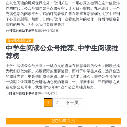
在九色阅读的斑斓世界之外：取消关注，一场心灵的微调在这个信息爆
炸的时代，公众号如同繁星点缀夜空，让人目不暇接。九色阅读，一个
充满色彩的阅读平台，它的订阅者或许曾在那些五彩斑斓的文字中找到
了心灵的慰藉。然而，订阅与取消，这看似简单的动作，背后却蕴藏着
深刻的思考。为什么我们要取消关注
by
抖音24自助下单平台
2026年4月29日
公众号粉丝怎么刷
中学生阅读公众号推荐_中学生阅读推
荐榜
中学生阅读公众号推荐：一场心灵的邂逅在信息爆炸的今天，阅读已成
为我们获取知识、拓展视野的重要途径。而对于中学生来说，选择合适
的阅读内容，更是他们成长道路上的一门艺术。那么，哪些公众号值得
一读呢？让我带你走进这场心灵的邂逅。一、探索未知，开启阅读之旅
在众多公众号中，我发现“少年时”这个公众号独具魅力。
by
抖音24自助下单平台
2026年4月29日
文
1
2
下一页
章
2026 年 8 月
分