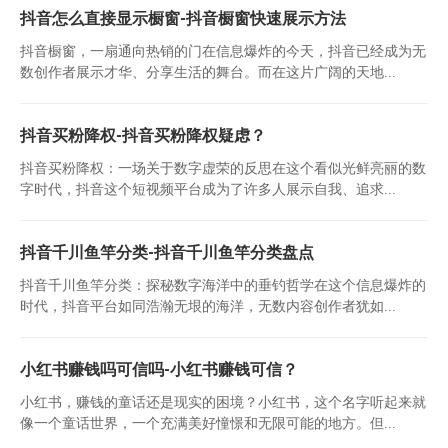
抖音怎么直接显示橱窗-抖音橱窗快速展示方法
抖音橱窗，一扇通向热销的门在信息爆炸的今天，抖音已经成为无
数创作者展示才华、分享生活的舞台。而在这片广阔的天地...
抖音买粉降权-抖音买粉降权疑虑？
抖音买粉降权：一场关于数字虚荣的反思在这个看似光鲜亮丽的数
字时代，抖音这个短视频平台成为了许多人展示自我、追求...
抖音千川鱼竿分类-抖音千川鱼竿分类盘点
抖音千川鱼竿分类：探秘数字海洋中的垂钓哲学在这个信息爆炸的
时代，抖音平台如同浩瀚无垠的海洋，无数内容创作者犹如...
小红书赚钱吗可信吗-小红书赚钱可信？
小红书，赚钱的童话还是现实的困境？小红书，这个名字听起来就
像一个童话世界，一个充满美好憧憬和无限可能的地方。但...