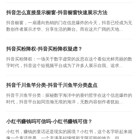
抖音怎么直接显示橱窗-抖音橱窗快速展示方法
抖音橱窗，一扇通向热销的门在信息爆炸的今天，抖音已经成为无
数创作者展示才华、分享生活的舞台。而在这片广阔的天地...
抖音买粉降权-抖音买粉降权疑虑？
抖音买粉降权：一场关于数字虚荣的反思在这个看似光鲜亮丽的数
字时代，抖音这个短视频平台成为了许多人展示自我、追求...
抖音千川鱼竿分类-抖音千川鱼竿分类盘点
抖音千川鱼竿分类：探秘数字海洋中的垂钓哲学在这个信息爆炸的
时代，抖音平台如同浩瀚无垠的海洋，无数内容创作者犹如...
小红书赚钱吗可信吗-小红书赚钱可信？
小红书，赚钱的童话还是现实的困境？小红书，这个名字听起来就
像一个童话世界，一个充满美好憧憬和无限可能的地方。但...