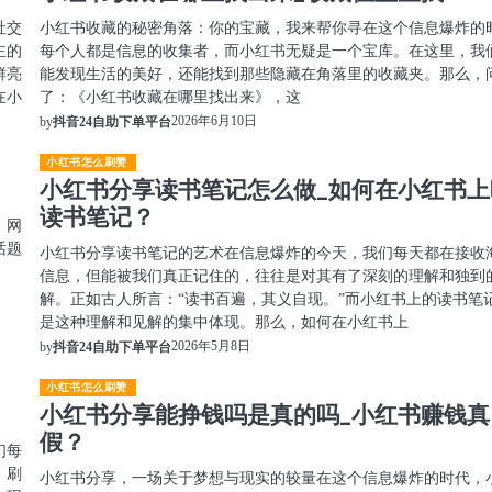
社交
小红书收藏的秘密角落：你的宝藏，我来帮你寻在这个信息爆炸的
主的
每个人都是信息的收集者，而小红书无疑是一个宝库。在这里，我
鲜亮
能发现生活的美好，还能找到那些隐藏在角落里的收藏夹。那么，
在小
了：《小红书收藏在哪里找出来》，这
2026年6月10日
by
抖音24自助下单平台
小红书怎么刷赞
小红书分享读书笔记怎么做_如何在小红书上
读书笔记？
，网
话题
小红书分享读书笔记的艺术在信息爆炸的今天，我们每天都在接收
：
信息，但能被我们真正记住的，往往是对其有了深刻的理解和独到
解。正如古人所言：“读书百遍，其义自现。”而小红书上的读书笔
是这种理解和见解的集中体现。那么，如何在小红书上
2026年5月8日
by
抖音24自助下单平台
小红书怎么刷赞
小红书分享能挣钱吗是真的吗_小红书赚钱真
假？
们每
，刷
小红书分享，一场关于梦想与现实的较量在这个信息爆炸的时代，