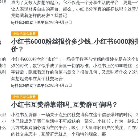
会现
成为了无数人梦想的起点。它不仅是一个分享生活的平台，更是一
让人实现财务自由的舞台。那么，小红书分享真的能挣钱吗？这背
竟隐藏着怎样的秘密？我曾记
2026年4月24日
by
抖音24自助下单平台
小红书怎么刷赞
钱
小红书6000粉丝报价多少钱_小红书6000粉
价？
炸的
小红书6000粉丝的“市价”：一场关于数字与情感的微妙交易在这个
独特
炸的时代，数字似乎成了衡量一切的标准。小红书上的6000粉丝，
钱利
字背后，隐藏着怎样的价值与意义？报价几何，又意味着什么？这
禁想起去年在某个社交场合，
2026年4月22日
by
抖音24自助下单平台
小红书怎么刷赞
小红书互赞群靠谱吗_互赞群可信吗？
天都
小红书互赞群：一场关于点赞的社交博弈在这个信息爆炸的时代，
，小
体已经成为了我们生活中不可或缺的一部分。小红书，作为一款以
什么
活方式和购物心得为主的平台，吸引了大量年轻用户的关注。而在
的社交生态中，互赞群无疑是一个独特的现象。那