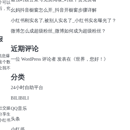
个可以
后，究
幺妈抖音橱窗怎么开_抖音开橱窗步骤详解
小红书刚实名了,被别人实名了_小红书实名曝光了？
微博怎么成超级粉丝_微博如何成为超级粉丝？
报
近期评论
信息爆
一位 WordPress 评论者
发表在《
世界，您好！
》
这个数
让我不
分类
24小时自助平台
BILIBILI
社交媒
QQ音乐
分享生
头条
小红书
小红书