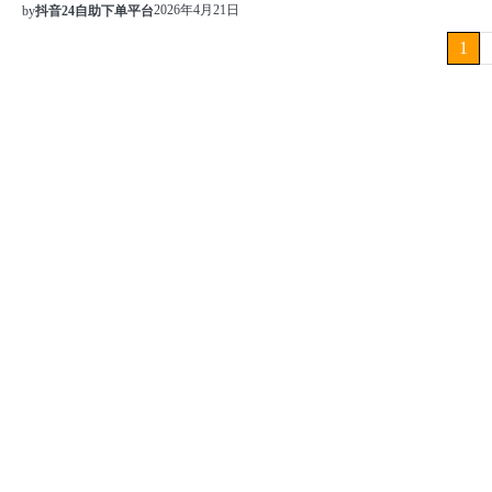
2026年4月21日
by
抖音24自助下单平台
文
1
章
分
页