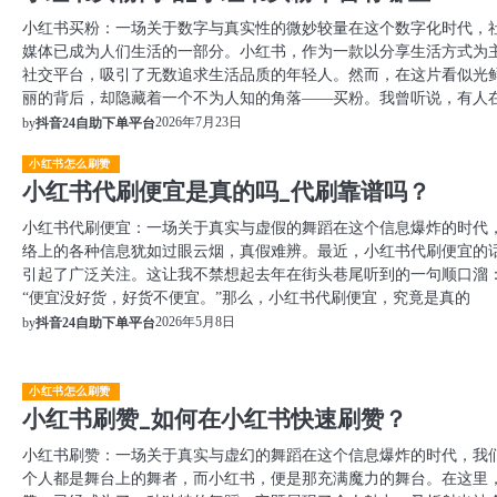
小红书买粉：一场关于数字与真实性的微妙较量在这个数字化时代，
媒体已成为人们生活的一部分。小红书，作为一款以分享生活方式为
社交平台，吸引了无数追求生活品质的年轻人。然而，在这片看似光
丽的背后，却隐藏着一个不为人知的角落——买粉。我曾听说，有人
2026年7月23日
by
抖音24自助下单平台
小红书怎么刷赞
小红书代刷便宜是真的吗_代刷靠谱吗？
小红书代刷便宜：一场关于真实与虚假的舞蹈在这个信息爆炸的时代
络上的各种信息犹如过眼云烟，真假难辨。最近，小红书代刷便宜的
引起了广泛关注。这让我不禁想起去年在街头巷尾听到的一句顺口溜
“便宜没好货，好货不便宜。”那么，小红书代刷便宜，究竟是真的
2026年5月8日
by
抖音24自助下单平台
小红书怎么刷赞
小红书刷赞_如何在小红书快速刷赞？
小红书刷赞：一场关于真实与虚幻的舞蹈在这个信息爆炸的时代，我
个人都是舞台上的舞者，而小红书，便是那充满魔力的舞台。在这里