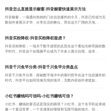
抖音怎么直接显示橱窗-抖音橱窗快速展示方法
抖音橱窗，一扇通向热销的门在信息爆炸的今天，抖音已经成为无
数创作者展示才华、分享生活的舞台。而在这片广阔的天地...
抖音买粉降权-抖音买粉降权疑虑？
抖音买粉降权：一场关于数字虚荣的反思在这个看似光鲜亮丽的数
字时代，抖音这个短视频平台成为了许多人展示自我、追求...
抖音千川鱼竿分类-抖音千川鱼竿分类盘点
抖音千川鱼竿分类：探秘数字海洋中的垂钓哲学在这个信息爆炸的
时代，抖音平台如同浩瀚无垠的海洋，无数内容创作者犹如...
小红书赚钱吗可信吗-小红书赚钱可信？
小红书，赚钱的童话还是现实的困境？小红书，这个名字听起来就
像一个童话世界，一个充满美好憧憬和无限可能的地方。但...