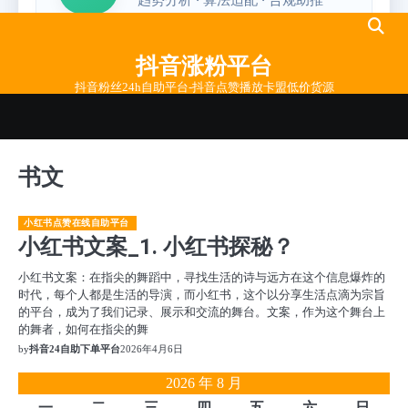
Skip
to
抖音涨粉平台
content
抖音粉丝24h自助平台-抖音点赞播放卡盟低价货源
书文
小红书点赞在线自助平台
小红书文案_1. 小红书探秘？
小红书文案：在指尖的舞蹈中，寻找生活的诗与远方在这个信息爆炸的
时代，每个人都是生活的导演，而小红书，这个以分享生活点滴为宗旨
的平台，成为了我们记录、展示和交流的舞台。文案，作为这个舞台上
的舞者，如何在指尖的舞
by
抖音24自助下单平台
2026年4月6日
2026 年 8 月
一
二
三
四
五
六
日