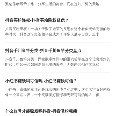
数创作者展示才华、分享生活的舞台。而在这片广阔的天地...
抖音买粉降权-抖音买粉降权疑虑？
抖音买粉降权：一场关于数字虚荣的反思在这个看似光鲜亮丽的数
字时代，抖音这个短视频平台成为了许多人展示自我、追求...
抖音千川鱼竿分类-抖音千川鱼竿分类盘点
抖音千川鱼竿分类：探秘数字海洋中的垂钓哲学在这个信息爆炸的
时代，抖音平台如同浩瀚无垠的海洋，无数内容创作者犹如...
小红书赚钱吗可信吗-小红书赚钱可信？
小红书，赚钱的童话还是现实的困境？小红书，这个名字听起来就
像一个童话世界，一个充满美好憧憬和无限可能的地方。但...
什么账号才能吸粉呢抖音-抖音吸粉秘籍