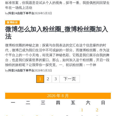
标准答案，但我愿意尝试从个人的视角，探寻一番。我曾偶然间回望去
年在一场线上活动
by
抖音24自助下单平台
2026年5月3日
微博粉丝
微博怎么加入粉丝圈_微博粉丝圈加入
法
微博粉丝圈的神秘之旅：探索与自我表达的交汇在这个信息爆炸的时
代，微博已成为我们生活中不可或缺的一部分。而微博粉丝圈，作为这
个平台上的一个小天地，却充满了神秘色彩。它既是我们展示自我的舞
台，也是我们探索世界的窗口。那么，如何加入这个粉丝圈，开启一段
独特的旅程呢？让我带你一探究竟。一、初识粉丝圈：一个神
by
抖音24自助下单平台
2026年5月3日
文
1
2
3
下一页
章
2026 年 8 月
分
一
二
三
四
五
六
日
页
1
2