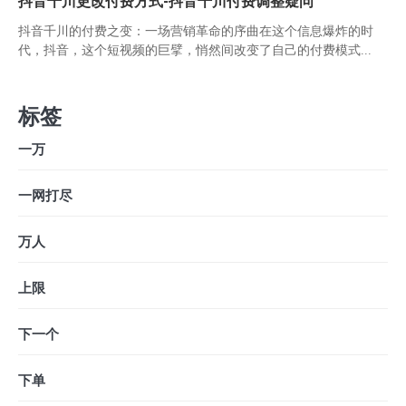
抖音千川更改付费方式-抖音千川付费调整疑问
抖音千川的付费之变：一场营销革命的序曲在这个信息爆炸的时
代，抖音，这个短视频的巨擘，悄然间改变了自己的付费模式...
标签
一万
一网打尽
万人
上限
下一个
下单