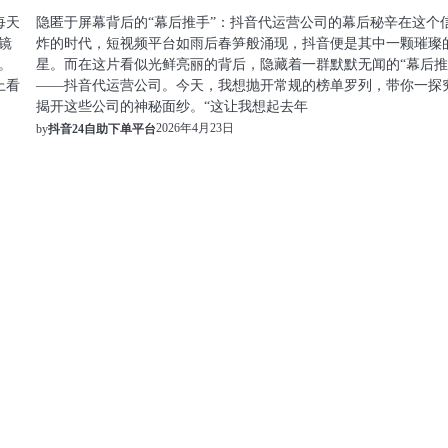
每天
隐匿于屏幕背后的“幕后推手”：抖音代运营公司的幕后秘辛在这个
镜
炸的时代，短视频平台如雨后春笋般涌现，抖音便是其中一颗璀璨
。
星。而在这片看似光鲜亮丽的背后，隐藏着一群默默无闻的“幕后推
上看
——抖音代运营公司。今天，我想抛开常规的榜单罗列，带你一探
揭开这些公司的神秘面纱。“这让我想起去年
2026年4月23日
by
抖音24自助下单平台