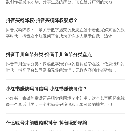
数创作者展示才华、分享生活的舞台。而在这片广阔的天地...
抖音买粉降权-抖音买粉降权疑虑？
抖音买粉降权：一场关于数字虚荣的反思在这个看似光鲜亮丽的数
字时代，抖音这个短视频平台成为了许多人展示自我、追求...
抖音千川鱼竿分类-抖音千川鱼竿分类盘点
抖音千川鱼竿分类：探秘数字海洋中的垂钓哲学在这个信息爆炸的
时代，抖音平台如同浩瀚无垠的海洋，无数内容创作者犹如...
小红书赚钱吗可信吗-小红书赚钱可信？
小红书，赚钱的童话还是现实的困境？小红书，这个名字听起来就
像一个童话世界，一个充满美好憧憬和无限可能的地方。但...
什么账号才能吸粉呢抖音-抖音吸粉秘籍