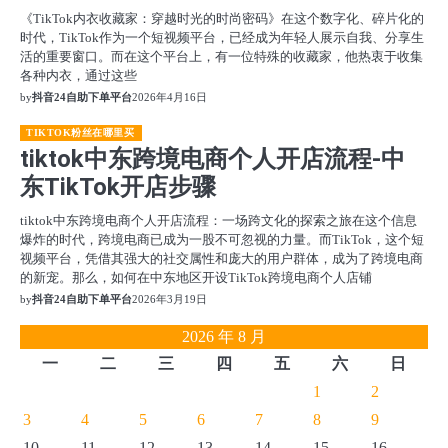
《TikTok内衣收藏家：穿越时光的时尚密码》在这个数字化、碎片化的
时代，TikTok作为一个短视频平台，已经成为年轻人展示自我、分享生
活的重要窗口。而在这个平台上，有一位特殊的收藏家，他热衷于收集
各种内衣，通过这些
by
抖音24自助下单平台
2026年4月16日
TIKTOK粉丝在哪里买
tiktok中东跨境电商个人开店流程-中
东TikTok开店步骤
tiktok中东跨境电商个人开店流程：一场跨文化的探索之旅在这个信息
爆炸的时代，跨境电商已成为一股不可忽视的力量。而TikTok，这个短
视频平台，凭借其强大的社交属性和庞大的用户群体，成为了跨境电商
的新宠。那么，如何在中东地区开设TikTok跨境电商个人店铺
by
抖音24自助下单平台
2026年3月19日
2026 年 8 月
一
二
三
四
五
六
日
1
2
3
4
5
6
7
8
9
10
11
12
13
14
15
16