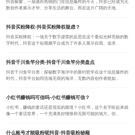
抖音橱窗，一扇通向热销的门在信息爆炸的今天，抖音已经成为无
数创作者展示才华、分享生活的舞台。而在这片广阔的天地...
抖音买粉降权-抖音买粉降权疑虑？
抖音买粉降权：一场关于数字虚荣的反思在这个看似光鲜亮丽的数
字时代，抖音这个短视频平台成为了许多人展示自我、追求...
抖音千川鱼竿分类-抖音千川鱼竿分类盘点
抖音千川鱼竿分类：探秘数字海洋中的垂钓哲学在这个信息爆炸的
时代，抖音平台如同浩瀚无垠的海洋，无数内容创作者犹如...
小红书赚钱吗可信吗-小红书赚钱可信？
小红书，赚钱的童话还是现实的困境？小红书，这个名字听起来就
像一个童话世界，一个充满美好憧憬和无限可能的地方。但...
什么账号才能吸粉呢抖音-抖音吸粉秘籍