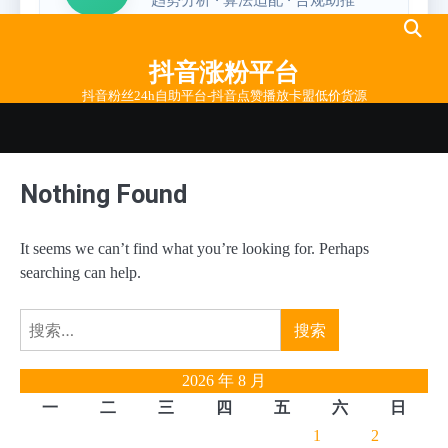
Skip
to
抖音涨粉平台
content
抖音粉丝24h自助平台-抖音点赞播放卡盟低价货源
Nothing Found
It seems we can’t find what you’re looking for. Perhaps
searching can help.
搜
索：
2026 年 8 月
一
二
三
四
五
六
日
1
2