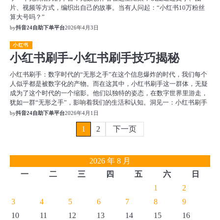
片、视频等方式，编织出自己的故事。当有人问起：“小红书10万粉丝
算大号吗？”
by
抖音24自助下单平台
2026年4月3日
小红书
小红书刷手-小红书刷手技巧揭秘
小红书刷手：数字时代的“无形之手”在这个信息爆炸的时代，我们每个
人似乎都是被数字化的产物。而在这其中，小红书刷手这一群体，无疑
成为了这个时代的一个缩影。他们以独特的姿态，在数字世界里游走，
犹如一群“无形之手”，影响着我们的生活和认知。洞见一：小红书刷手
by
抖音24自助下单平台
2026年4月1日
文
1
2
下一页
章
2026 年 8 月
分
一
二
三
四
五
六
日
页
1
2
3
4
5
6
7
8
9
10
11
12
13
14
15
16