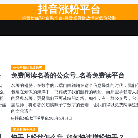
抖音涨粉平台
抖音粉丝24h自助平台-抖音点赞播放卡盟低价货源
公众号粉丝在线购买
诀
免费阅读名著的公众号_名著免费读平台
代，
名著的翅膀：在数字的云端自由翱翔在这个信息爆炸的时代，我们
么
包裹在知识的海洋中，书籍成了我们航行的帆船。而那些承载着人
粉
的经典名著，更是我们不可或缺的灯塔。如今，有一群公众号，它
粉丝
魔法师，将名著的翅膀赋予了数字的云端，让我们得以免费阅读这
的文化遗产
2026年5月31日
by
抖音24自助下单平台
哪里买快手粉丝
剧
快手上粉丝怎么升_如何快速增粉快手？