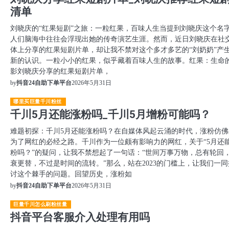
清单
刘晓庆的“红果短剧”之旅：一粒红果，百味人生当提到刘晓庆这个名
人们脑海中往往会浮现出她的传奇演艺生涯。然而，近日刘晓庆在社
体上分享的红果短剧片单，却让我不禁对这个多才多艺的“刘奶奶”产
新的认识。一粒小小的红果，似乎藏着百味人生的故事。红果：生命
影刘晓庆分享的红果短剧片单，
2026年5月31日
by
抖音24自助下单平台
哪里买巨量千川粉丝
千川5月还能涨粉吗_千川5月增粉可能吗？
难题初探：千川5月还能涨粉吗？在自媒体风起云涌的时代，涨粉仿佛
为了网红的必经之路。千川作为一位颇有影响力的网红，关于“5月还
粉吗？”的疑问，让我不禁想起了一句话：“世间万事万物，总有轮回
衰更替，不过是时间的流转。”那么，站在2023的门槛上，让我们一同
讨这个棘手的问题。回望历史，涨粉如
2026年5月31日
by
抖音24自助下单平台
巨量千川怎么刷粉丝量
抖音平台客服介入处理有用吗