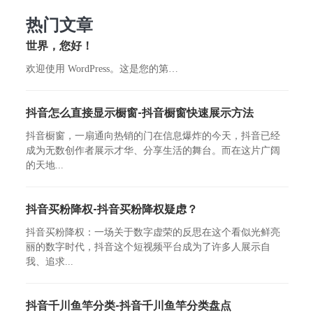
热门文章
世界，您好！
欢迎使用 WordPress。这是您的第…
抖音怎么直接显示橱窗-抖音橱窗快速展示方法
抖音橱窗，一扇通向热销的门在信息爆炸的今天，抖音已经
成为无数创作者展示才华、分享生活的舞台。而在这片广阔
的天地...
抖音买粉降权-抖音买粉降权疑虑？
抖音买粉降权：一场关于数字虚荣的反思在这个看似光鲜亮
丽的数字时代，抖音这个短视频平台成为了许多人展示自
我、追求...
抖音千川鱼竿分类-抖音千川鱼竿分类盘点