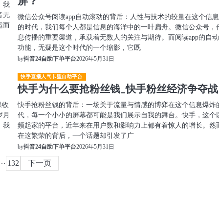
屏？
，我
音无
微信公众号阅读app自动滚动的背后：人性与技术的较量在这个信
运而
的时代，我们每个人都是信息的海洋中的一叶扁舟。微信公众号，
息传播的重要渠道，承载着无数人的关注与期待。而阅读app的自
功能，无疑是这个时代的一个缩影，它既
2026年5月31日
by
抖音24自助下单平台
快手直播人气卡盟自助平台
快手为什么要抢粉丝钱_快手粉丝经济争夺战
果收
快手抢粉丝钱的背后：一场关于流量与情感的博弈在这个信息爆炸
岁月
代，每一个小小的屏幕都可能是我们展示自我的舞台。快手，这个
，我
频起家的平台，近年来在用户数和影响力上都有着惊人的增长。然
在这繁荣的背后，一个话题却引发了广
2026年5月31日
by
抖音24自助下单平台
…
132
下一页