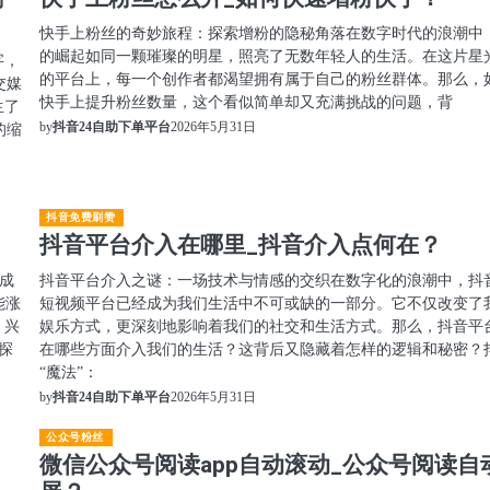
快手上粉丝的奇妙旅程：探索增粉的隐秘角落在数字时代的浪潮中
的崛起如同一颗璀璨的明星，照亮了无数年轻人的生活。在这片星
字，
的平台上，每一个创作者都渴望拥有属于自己的粉丝群体。那么，
交媒
快手上提升粉丝数量，这个看似简单却又充满挑战的问题，背
生了
2026年5月31日
的缩
by
抖音24自助下单平台
抖音免费刷赞
抖音平台介入在哪里_抖音介入点何在？
成
抖音平台介入之谜：一场技术与情感的交织在数字化的浪潮中，抖
能涨
短视频平台已经成为我们生活中不可或缺的一部分。它不仅改变了
，兴
娱乐方式，更深刻地影响着我们的社交和生活方式。那么，抖音平
探
在哪些方面介入我们的生活？这背后又隐藏着怎样的逻辑和秘密？
“魔法”：
2026年5月31日
by
抖音24自助下单平台
公众号粉丝
微信公众号阅读app自动滚动_公众号阅读自