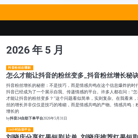
Skip
to
content
2026 年 5 月
抖音粉丝在哪刷
怎么才能让抖音的粉丝变多_抖音粉丝增长秘
抖音粉丝增长的秘密：不是技巧，而是情感共鸣在这个信息爆炸的时
抖音已经成为了一个展示自我、传递情感的平台。许多人都在问：“怎
才能让抖音的粉丝变多？”这个问题看似简单，实则复杂。在我看来，
丝的增长并非仅仅是技巧的堆砌，而是情感共鸣的产物。情感共鸣：
增长的
2026年5月31日
by
抖音24自助下单平台
24小时自助平台
刘晓庆分享红果短剧片单_刘晓庆推荐红果短