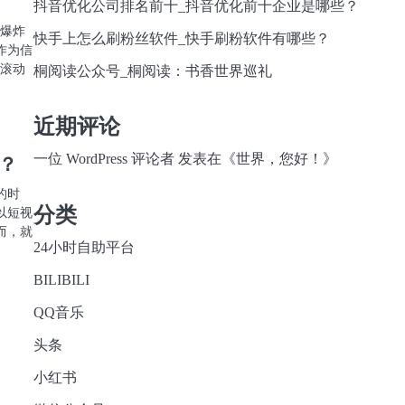
抖音优化公司排名前十_抖音优化前十企业是哪些？
息爆炸
快手上怎么刷粉丝软件_快手刷粉软件有哪些？
作为信
动滚动
桐阅读公众号_桐阅读：书香世界巡礼
近期评论
一位 WordPress 评论者
发表在《
世界，您好！
》
？
的时
分类
以短视
而，就
24小时自助平台
BILIBILI
QQ音乐
头条
小红书