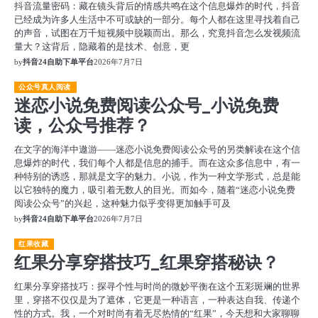
抖音流量密码：藏在镜头背后的情感共鸣在这个信息爆炸的时代，抖音
已经成为许多人生活中不可或缺的一部分。每个人都在这里寻找着自己
的声音，试图在万千短视频中脱颖而出。那么，究竟抖音怎么发视频流
量大？这背后，隐藏着的是技术、创意，更
by
抖音24自助下单平台
2026年7月7日
公众号真人阅读
迷恋小说免费阅读公众号_小说免费
读，公众号推荐？
在文字的海洋中遨游——迷恋小说免费阅读公众号的另类解读在这个信
息爆炸的时代，我们每个人都是信息的捕手。而在这众多信息中，有一
种特别的诱惑，那就是文字的魅力。小说，作为一种文学形式，总是能
以它独特的魔力，吸引着无数人的目光。而如今，随着“迷恋小说免费
阅读公众号”的兴起，这种魅力似乎变得更加触手可及
by
抖音24自助下单平台
2026年7月7日
红果收藏
红果分享穿搭技巧_红果穿搭秘诀？
红果分享穿搭技巧：探寻个性与时尚的微妙平衡在这个五彩斑斓的世界
里，穿搭不仅仅是为了遮体，它更是一种语言，一种表达自我、传递个
性的方式。我，一个对时尚有着无尽热情的“红果”，今天想和大家聊聊