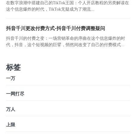
在数字浪潮中搭建自己的TikTok王国：个人开店教程的另类解读在
这个信息爆炸的时代，TikTok无疑成为了潮流...
抖音千川更改付费方式-抖音千川付费调整疑问
抖音千川的付费之变：一场营销革命的序曲在这个信息爆炸的时
代，抖音，这个短视频的巨擘，悄然间改变了自己的付费模式...
标签
一万
一网打尽
万人
上限