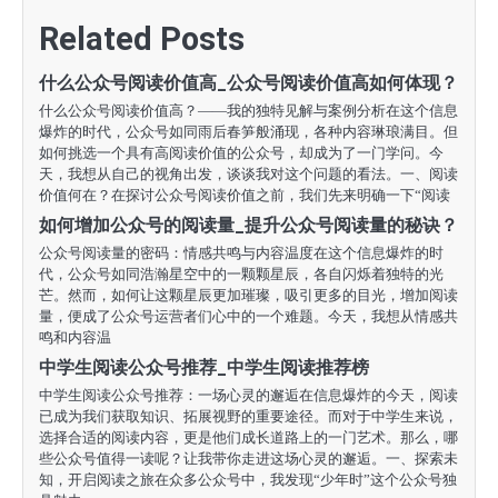
导
Related Posts
航
什么公众号阅读价值高_公众号阅读价值高如何体现？
什么公众号阅读价值高？——我的独特见解与案例分析在这个信息
爆炸的时代，公众号如同雨后春笋般涌现，各种内容琳琅满目。但
如何挑选一个具有高阅读价值的公众号，却成为了一门学问。今
天，我想从自己的视角出发，谈谈我对这个问题的看法。一、阅读
价值何在？在探讨公众号阅读价值之前，我们先来明确一下“阅读
如何增加公众号的阅读量_提升公众号阅读量的秘诀？
公众号阅读量的密码：情感共鸣与内容温度在这个信息爆炸的时
代，公众号如同浩瀚星空中的一颗颗星辰，各自闪烁着独特的光
芒。然而，如何让这颗星辰更加璀璨，吸引更多的目光，增加阅读
量，便成了公众号运营者们心中的一个难题。今天，我想从情感共
鸣和内容温
中学生阅读公众号推荐_中学生阅读推荐榜
中学生阅读公众号推荐：一场心灵的邂逅在信息爆炸的今天，阅读
已成为我们获取知识、拓展视野的重要途径。而对于中学生来说，
选择合适的阅读内容，更是他们成长道路上的一门艺术。那么，哪
些公众号值得一读呢？让我带你走进这场心灵的邂逅。一、探索未
知，开启阅读之旅在众多公众号中，我发现“少年时”这个公众号独