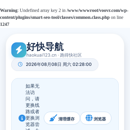
Warning
: Undefined array key 2 in
/www/wwwroot/voovr.com/wp-
content/plugins/smart-seo-tool/classes/common.class.php
on line
1247