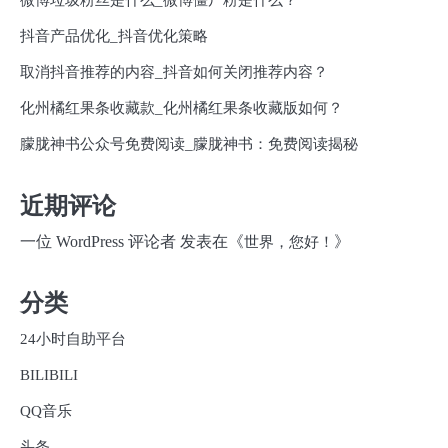
微博垃圾粉丝是什么_微博僵尸粉是什么？
抖音产品优化_抖音优化策略
取消抖音推荐的内容_抖音如何关闭推荐内容？
化州橘红果条收藏款_化州橘红果条收藏版如何？
朦胧神书公众号免费阅读_朦胧神书：免费阅读揭秘
近期评论
一位 WordPress 评论者
发表在《
》
世界，您好！
分类
24小时自助平台
BILIBILI
QQ音乐
头条