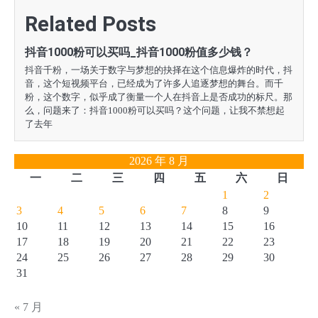
航
Related Posts
抖音1000粉可以买吗_抖音1000粉值多少钱？
抖音千粉，一场关于数字与梦想的抉择在这个信息爆炸的时代，抖
音，这个短视频平台，已经成为了许多人追逐梦想的舞台。而千
粉，这个数字，似乎成了衡量一个人在抖音上是否成功的标尺。那
么，问题来了：抖音1000粉可以买吗？这个问题，让我不禁想起
了去年
2026 年 8 月
一
二
三
四
五
六
日
1
2
3
4
5
6
7
8
9
10
11
12
13
14
15
16
17
18
19
20
21
22
23
24
25
26
27
28
29
30
31
« 7 月