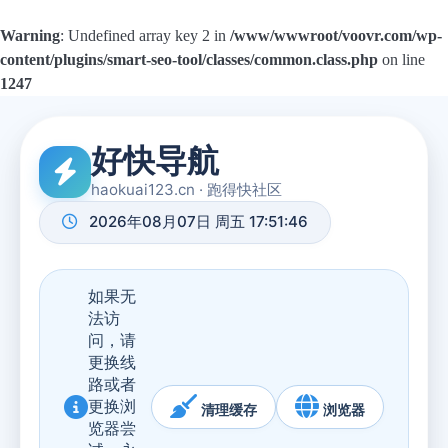
Warning
: Undefined array key 2 in
/www/wwwroot/voovr.com/wp-
content/plugins/smart-seo-tool/classes/common.class.php
on line
1247