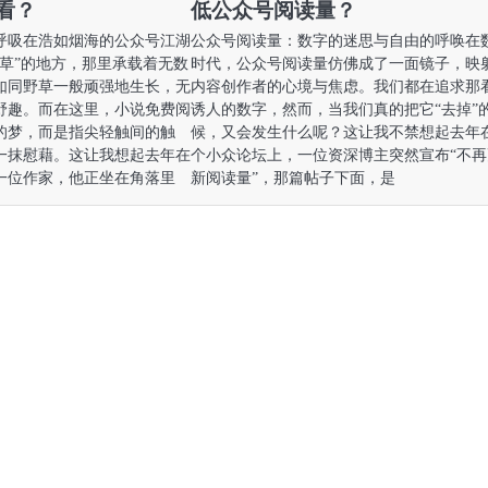
看？
低公众号阅读量？
呼吸在浩如烟海的公众号江湖
公众号阅读量：数字的迷思与自由的呼唤在
野草”的地方，那里承载着无数
时代，公众号阅读量仿佛成了一面镜子，映
如同野草一般顽强地生长，无
内容创作者的心境与焦虑。我们都在追求那
野趣。而在这里，小说免费阅
诱人的数字，然而，当我们真的把它“去掉”
的梦，而是指尖轻触间的触
候，又会发生什么呢？这让我不禁想起去年
一抹慰藉。这让我想起去年在
个小众论坛上，一位资深博主突然宣布“不再
一位作家，他正坐在角落里
新阅读量”，那篇帖子下面，是