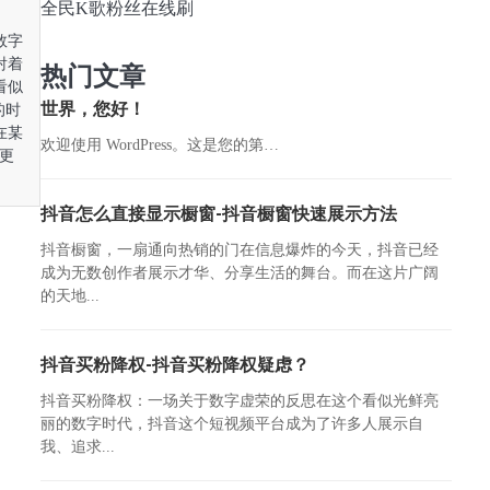
全民K歌粉丝在线刷
数字
射着
热门文章
看似
世界，您好！
的时
在某
欢迎使用 WordPress。这是您的第…
更
抖音怎么直接显示橱窗-抖音橱窗快速展示方法
抖音橱窗，一扇通向热销的门在信息爆炸的今天，抖音已经
成为无数创作者展示才华、分享生活的舞台。而在这片广阔
的天地...
抖音买粉降权-抖音买粉降权疑虑？
抖音买粉降权：一场关于数字虚荣的反思在这个看似光鲜亮
丽的数字时代，抖音这个短视频平台成为了许多人展示自
我、追求...