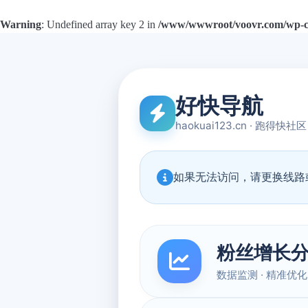
Warning
: Undefined array key 2 in
/www/wwwroot/voovr.com/wp-con