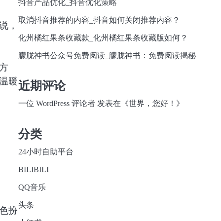
抖音产品优化_抖音优化策略
取消抖音推荐的内容_抖音如何关闭推荐内容？
说，
化州橘红果条收藏款_化州橘红果条收藏版如何？
朦胧神书公众号免费阅读_朦胧神书：免费阅读揭秘
方
温暖
近期评论
一位 WordPress 评论者
发表在《
世界，您好！
》
分类
24小时自助平台
BILIBILI
QQ音乐
头条
色扮