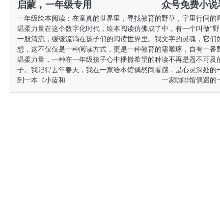
启蒙，一年级专用
众号免费小说
一年级绘本阅读：在童真的世界里，寻找教育的
野草，字里行间的
温柔力量在这个数字化时代，绘本阅读仿佛成了
中，有一个叫做“
一股清流，缓缓流淌在孩子们的阅读世界里。我
文字的灵魂，它们
想，这不仅仅是一种阅读方式，更是一种教育的
需雕琢，自有一番
温柔力量，一种在一年级孩子心中播撒希望的种
读不再是遥不可及
子。我记得去年春天，我在一家绘本馆偶然间看
感，是心灵深处的
到一本《小蓝和
一家咖啡馆偶遇的