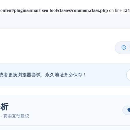
tent/plugins/smart-seo-tool/classes/common.class.php
on line
124