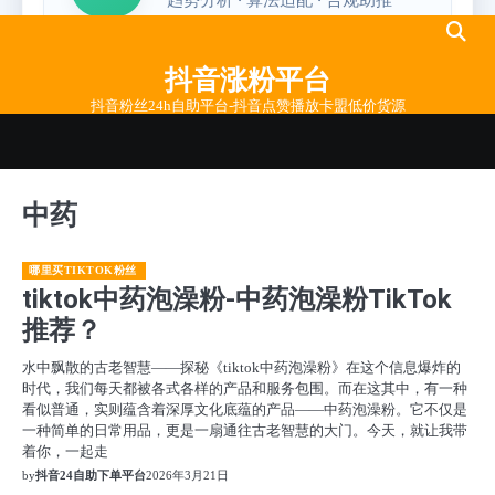
Skip
to
抖音涨粉平台
content
抖音粉丝24h自助平台-抖音点赞播放卡盟低价货源
中药
哪里买TIKTOK粉丝
tiktok中药泡澡粉-中药泡澡粉TikTok
推荐？
水中飘散的古老智慧——探秘《tiktok中药泡澡粉》在这个信息爆炸的
时代，我们每天都被各式各样的产品和服务包围。而在这其中，有一种
看似普通，实则蕴含着深厚文化底蕴的产品——中药泡澡粉。它不仅是
一种简单的日常用品，更是一扇通往古老智慧的大门。今天，就让我带
着你，一起走
by
抖音24自助下单平台
2026年3月21日