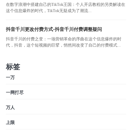
在数字浪潮中搭建自己的TikTok王国：个人开店教程的另类解读在
这个信息爆炸的时代，TikTok无疑成为了潮流...
抖音千川更改付费方式-抖音千川付费调整疑问
抖音千川的付费之变：一场营销革命的序曲在这个信息爆炸的时
代，抖音，这个短视频的巨擘，悄然间改变了自己的付费模式...
标签
一万
一网打尽
万人
上限