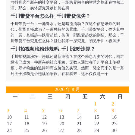
向抖音这个新兴的社交平台，一场跨界融合的智慧之旅正在悄然上
演。那么，实体店究竟该如何在抖
千川带货平台怎么样_千川带货优劣？
千川带货平台：一池春水，还是暗流涌动？在这个信息爆炸的时
代，带货直播成为了一道独特的风景线。千川带货平台，作为其中
的一员，其崛起与跌宕起伏，仿佛一部跌宕起伏的剧情。那么，千
川带货平台究竟怎么样？且让我来一探究竟。初见千川：春风拂
千川拍视频涨粉违规吗_千川涨粉违规？
千川拍视频涨粉，违规还是新潮流？在这个瞬息万变的时代，网红
经济已成为一种新兴的社会现象。无数人通过在千川平台上传视
频，寻求粉丝的追捧和商业价值的实现。然而，随之而来的是一系
列关于涨粉是否违规的争议。在我看来，这不仅仅是一个
2026 年 8 月
一
二
三
四
五
六
日
1
2
3
4
5
6
7
8
9
10
11
12
13
14
15
16
17
18
19
20
21
22
23
24
25
26
27
28
29
30