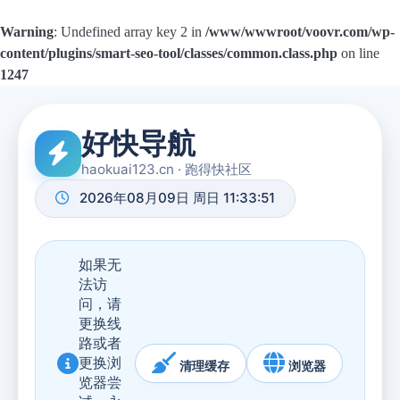
Warning
: Undefined array key 2 in
/www/wwwroot/voovr.com/wp-
content/plugins/smart-seo-tool/classes/common.class.php
on line
1247