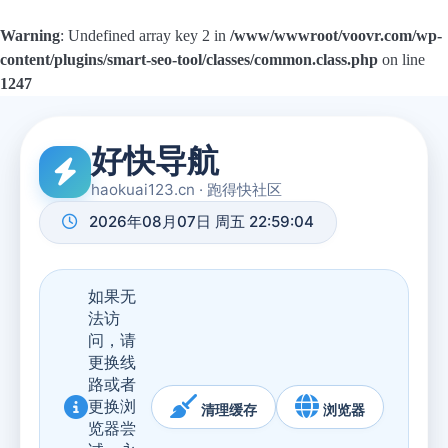
Warning
: Undefined array key 2 in
/www/wwwroot/voovr.com/wp-
content/plugins/smart-seo-tool/classes/common.class.php
on line
1247