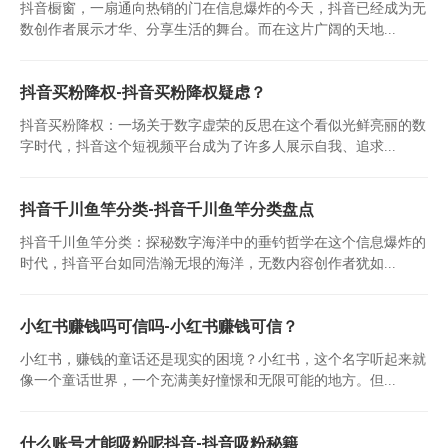
抖音橱窗，一扇通向热销的门在信息爆炸的今天，抖音已经成为无
数创作者展示才华、分享生活的舞台。而在这片广阔的天地...
抖音买粉降权-抖音买粉降权疑虑？
抖音买粉降权：一场关于数字虚荣的反思在这个看似光鲜亮丽的数
字时代，抖音这个短视频平台成为了许多人展示自我、追求...
抖音千川鱼竿分类-抖音千川鱼竿分类盘点
抖音千川鱼竿分类：探秘数字海洋中的垂钓哲学在这个信息爆炸的
时代，抖音平台如同浩瀚无垠的海洋，无数内容创作者犹如...
小红书赚钱吗可信吗-小红书赚钱可信？
小红书，赚钱的童话还是现实的困境？小红书，这个名字听起来就
像一个童话世界，一个充满美好憧憬和无限可能的地方。但...
什么账号才能吸粉呢抖音-抖音吸粉秘籍