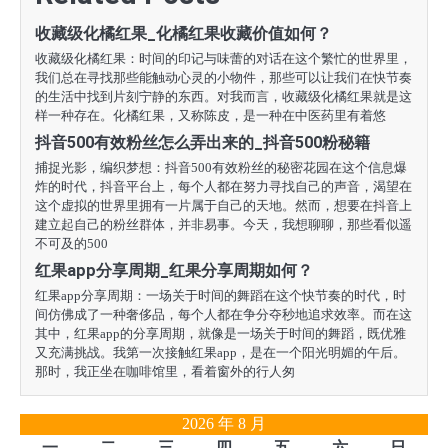
航
收藏级化橘红果_化橘红果收藏价值如何？
收藏级化橘红果：时间的印记与味蕾的对话在这个繁忙的世界里，
我们总在寻找那些能触动心灵的小物件，那些可以让我们在快节奏
的生活中找到片刻宁静的东西。对我而言，收藏级化橘红果就是这
样一种存在。化橘红果，又称陈皮，是一种在中医药里有着悠
抖音500有效粉丝怎么弄出来的_抖音500粉秘籍
捕捉光影，编织梦想：抖音500有效粉丝的秘密花园在这个信息爆
炸的时代，抖音平台上，每个人都在努力寻找自己的声音，渴望在
这个虚拟的世界里拥有一片属于自己的天地。然而，想要在抖音上
建立起自己的粉丝群体，并非易事。今天，我想聊聊，那些看似遥
不可及的500
红果app分享周期_红果分享周期如何？
红果app分享周期：一场关于时间的舞蹈在这个快节奏的时代，时
间仿佛成了一种奢侈品，每个人都在争分夺秒地追求效率。而在这
其中，红果app的分享周期，就像是一场关于时间的舞蹈，既优雅
又充满挑战。我第一次接触红果app，是在一个阳光明媚的午后。
那时，我正坐在咖啡馆里，看着窗外的行人匆
2026 年 8 月
一
二
三
四
五
六
日