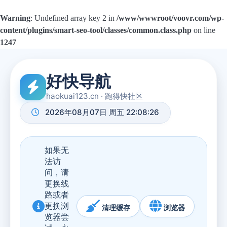
Warning
: Undefined array key 2 in
/www/wwwroot/voovr.com/wp-
content/plugins/smart-seo-tool/classes/common.class.php
on line
1247