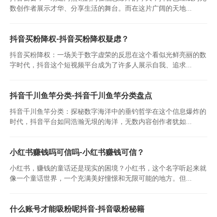
数创作者展示才华、分享生活的舞台。而在这片广阔的天地...
抖音买粉降权-抖音买粉降权疑虑？
抖音买粉降权：一场关于数字虚荣的反思在这个看似光鲜亮丽的数
字时代，抖音这个短视频平台成为了许多人展示自我、追求...
抖音千川鱼竿分类-抖音千川鱼竿分类盘点
抖音千川鱼竿分类：探秘数字海洋中的垂钓哲学在这个信息爆炸的
时代，抖音平台如同浩瀚无垠的海洋，无数内容创作者犹如...
小红书赚钱吗可信吗-小红书赚钱可信？
小红书，赚钱的童话还是现实的困境？小红书，这个名字听起来就
像一个童话世界，一个充满美好憧憬和无限可能的地方。但...
什么账号才能吸粉呢抖音-抖音吸粉秘籍