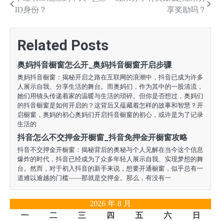
文
ID身份？
享奖励吗？
章
导
Related Posts
航
奥妈抖音橱窗怎么开_奥妈抖音橱窗开启步骤
奥妈抖音橱窗：揭秘开启之路在互联网的浪潮中，抖音已成为许多
人展示自我、分享生活的舞台。而奥妈们，作为其中的一股清流，
她们用镜头传递着家的温暖与生活的琐碎。但你是否想过，奥妈们
的抖音橱窗是如何开启的？这背后又蕴藏着怎样的故事和智慧？开
启橱窗，奥妈的初心奥妈们开启抖音橱窗的初心，或许是为了记录
生活的
抖音怎么不交押金开橱窗_抖音免押金开橱窗攻略
抖音不交押金开橱窗：揭秘背后的奥秘与个人见解在当今这个信息
爆炸的时代，抖音已经成为了众多年轻人展示自我、实现梦想的舞
台。然而，对于初入抖音的新手来说，想要开通橱窗，似乎总有一
道难以逾越的门槛——那就是交押金。那么，有没有一
2026 年 8 月
一
二
三
四
五
六
日