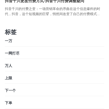
抖音千川更改付费方式-抖音千川付费调整疑问
抖音千川的付费之变：一场营销革命的序曲在这个信息爆炸的时
代，抖音，这个短视频的巨擘，悄然间改变了自己的付费模式...
标签
一万
一网打尽
万人
上限
下一个
下单