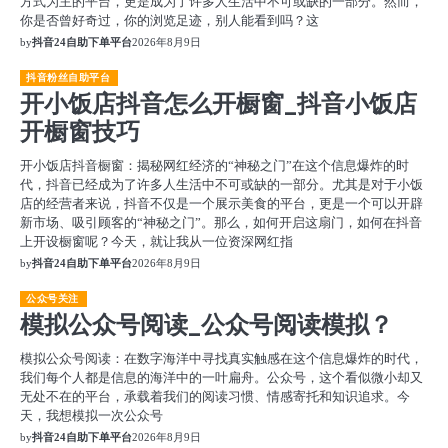
方式为主的平台，更是成为了许多人生活中不可或缺的一部分。然而，
你是否曾好奇过，你的浏览足迹，别人能看到吗？这
by
抖音24自助下单平台
2026年8月9日
抖音粉丝自助平台
开小饭店抖音怎么开橱窗_抖音小饭店
开橱窗技巧
开小饭店抖音橱窗：揭秘网红经济的“神秘之门”在这个信息爆炸的时
代，抖音已经成为了许多人生活中不可或缺的一部分。尤其是对于小饭
店的经营者来说，抖音不仅是一个展示美食的平台，更是一个可以开辟
新市场、吸引顾客的“神秘之门”。那么，如何开启这扇门，如何在抖音
上开设橱窗呢？今天，就让我从一位资深网红指
by
抖音24自助下单平台
2026年8月9日
公众号关注
模拟公众号阅读_公众号阅读模拟？
模拟公众号阅读：在数字海洋中寻找真实触感在这个信息爆炸的时代，
我们每个人都是信息的海洋中的一叶扁舟。公众号，这个看似微小却又
无处不在的平台，承载着我们的阅读习惯、情感寄托和知识追求。今
天，我想模拟一次公众号
by
抖音24自助下单平台
2026年8月9日