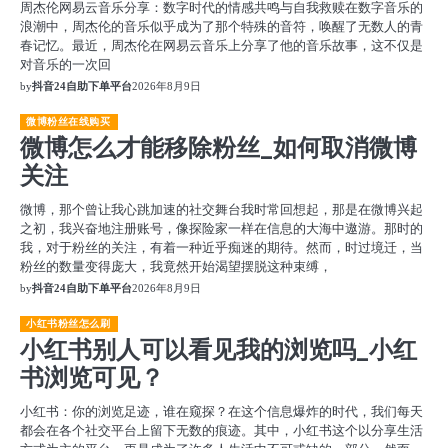
周杰伦网易云音乐分享：数字时代的情感共鸣与自我救赎在数字音乐的
浪潮中，周杰伦的音乐似乎成为了那个特殊的音符，唤醒了无数人的青
春记忆。最近，周杰伦在网易云音乐上分享了他的音乐故事，这不仅是
对音乐的一次回
by
抖音24自助下单平台
2026年8月9日
微博粉丝在线购买
微博怎么才能移除粉丝_如何取消微博
关注
微博，那个曾让我心跳加速的社交舞台我时常回想起，那是在微博兴起
之初，我兴奋地注册账号，像探险家一样在信息的大海中遨游。那时的
我，对于粉丝的关注，有着一种近乎痴迷的期待。然而，时过境迁，当
粉丝的数量变得庞大，我竟然开始渴望摆脱这种束缚，
by
抖音24自助下单平台
2026年8月9日
小红书粉丝怎么刷
小红书别人可以看见我的浏览吗_小红
书浏览可见？
小红书：你的浏览足迹，谁在窥探？在这个信息爆炸的时代，我们每天
都会在各个社交平台上留下无数的痕迹。其中，小红书这个以分享生活