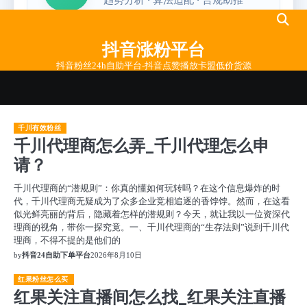
Skip
to
抖音涨粉平台
content
抖音粉丝24h自助平台-抖音点赞播放卡盟低价货源
千川有效粉丝
千川代理商怎么弄_千川代理怎么申
请？
千川代理商的“潜规则”：你真的懂如何玩转吗？在这个信息爆炸的时
代，千川代理商无疑成为了众多企业竞相追逐的香饽饽。然而，在这看
似光鲜亮丽的背后，隐藏着怎样的潜规则？今天，就让我以一位资深代
理商的视角，带你一探究竟。一、千川代理商的“生存法则”说到千川代
理商，不得不提的是他们的
by
抖音24自助下单平台
2026年8月10日
红果粉丝怎么买
红果关注直播间怎么找_红果关注直播