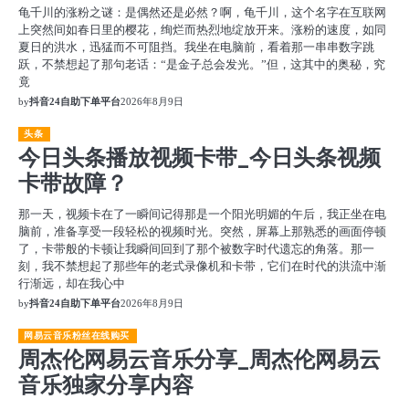
龟千川的涨粉之谜：是偶然还是必然？啊，龟千川，这个名字在互联网
上突然间如春日里的樱花，绚烂而热烈地绽放开来。涨粉的速度，如同
夏日的洪水，迅猛而不可阻挡。我坐在电脑前，看着那一串串数字跳
跃，不禁想起了那句老话：“是金子总会发光。”但，这其中的奥秘，究
竟
by
抖音24自助下单平台
2026年8月9日
头条
今日头条播放视频卡带_今日头条视频
卡带故障？
那一天，视频卡在了一瞬间记得那是一个阳光明媚的午后，我正坐在电
脑前，准备享受一段轻松的视频时光。突然，屏幕上那熟悉的画面停顿
了，卡带般的卡顿让我瞬间回到了那个被数字时代遗忘的角落。那一
刻，我不禁想起了那些年的老式录像机和卡带，它们在时代的洪流中渐
行渐远，却在我心中
by
抖音24自助下单平台
2026年8月9日
网易云音乐粉丝在线购买
周杰伦网易云音乐分享_周杰伦网易云
音乐独家分享内容