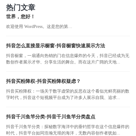
热门文章
世界，您好！
欢迎使用 WordPress。这是您的第…
抖音怎么直接显示橱窗-抖音橱窗快速展示方法
抖音橱窗，一扇通向热销的门在信息爆炸的今天，抖音已经成为无
数创作者展示才华、分享生活的舞台。而在这片广阔的天地...
抖音买粉降权-抖音买粉降权疑虑？
抖音买粉降权：一场关于数字虚荣的反思在这个看似光鲜亮丽的数
字时代，抖音这个短视频平台成为了许多人展示自我、追求...
抖音千川鱼竿分类-抖音千川鱼竿分类盘点
抖音千川鱼竿分类：探秘数字海洋中的垂钓哲学在这个信息爆炸的
时代，抖音平台如同浩瀚无垠的海洋，无数内容创作者犹如...