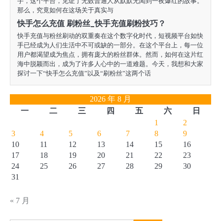
手，这个平台，见证了无数普通人从默默无闻到一夜爆红的故事。
那么，究竟如何在这场关于真实与
快手怎么充值 刷粉丝_快手充值刷粉技巧？
快手充值与粉丝刷动的双重奏在这个数字化时代，短视频平台如快
手已经成为人们生活中不可或缺的一部分。在这个平台上，每一位
用户都渴望成为焦点，拥有庞大的粉丝群体。然而，如何在这片红
海中脱颖而出，成为了许多人心中的一道难题。今天，我想和大家
探讨一下“快手怎么充值”以及“刷粉丝”这两个话
2026 年 8 月
一
二
三
四
五
六
日
1
2
3
4
5
6
7
8
9
10
11
12
13
14
15
16
17
18
19
20
21
22
23
24
25
26
27
28
29
30
31
« 7 月