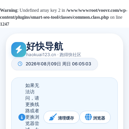
Warning
: Undefined array key 2 in
/www/wwwroot/voovr.com/wp-
content/plugins/smart-seo-tool/classes/common.class.php
on line
1247