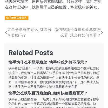
动去经营粉丝，用创新去紧跟潮流。只有这样，我们才能
在这片江湖中，找到属于自己的位置，炼就吸粉的神功。
快手粉丝在哪里买
文
红果分享有奖励么_红果分
微信视频号直播观众总数怎
享奖励吗？
么看_观众数如何查看？
章
导
Related Posts
航
快手为什么不显示粉丝_快手粉丝为何不显示？
快手粉丝“隐身”：一场关于数字社交的隐秘角逐在这个数字社交的
洪流中，我们每个人都渴望在快手的海洋中找到自己的坐标，而粉
丝数量的多寡，往往成为衡量一个人在快手上地位高低的标尺。然
而，有时候你会发现，你的粉丝数量突然“隐身”了，这不禁让人疑
惑：快手为什么不显示粉丝？这让我想起去年在朋
快手怎么获取百万粉丝的_如何快速吸粉百万？
快手百万粉丝的奥秘：一场关于真实与表演的探索之旅在这个数字
化的时代，每一个屏幕背后都隐藏着一个渴望被看见的灵魂。快