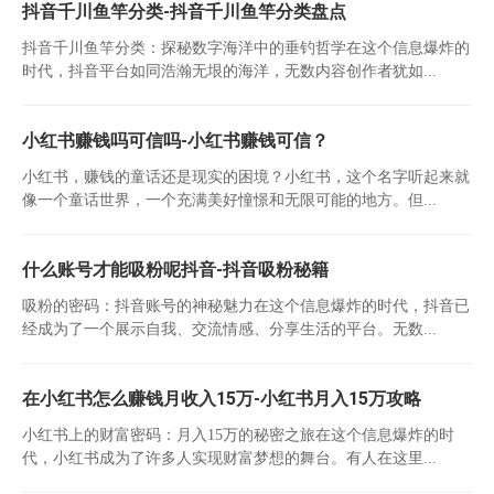
抖音千川鱼竿分类-抖音千川鱼竿分类盘点
抖音千川鱼竿分类：探秘数字海洋中的垂钓哲学在这个信息爆炸的
时代，抖音平台如同浩瀚无垠的海洋，无数内容创作者犹如...
小红书赚钱吗可信吗-小红书赚钱可信？
小红书，赚钱的童话还是现实的困境？小红书，这个名字听起来就
像一个童话世界，一个充满美好憧憬和无限可能的地方。但...
什么账号才能吸粉呢抖音-抖音吸粉秘籍
吸粉的密码：抖音账号的神秘魅力在这个信息爆炸的时代，抖音已
经成为了一个展示自我、交流情感、分享生活的平台。无数...
在小红书怎么赚钱月收入15万-小红书月入15万攻略
小红书上的财富密码：月入15万的秘密之旅在这个信息爆炸的时
代，小红书成为了许多人实现财富梦想的舞台。有人在这里...