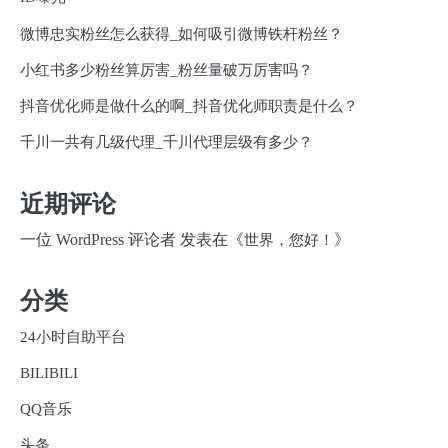
微博忠实粉丝怎么获得_如何吸引微博铁杆粉丝？
小红书多少粉丝算厉害_粉丝量破万厉害吗？
抖音优化师是做什么的啊_抖音优化师职责是什么？
千川一共有几级代理_千川代理层级有多少？
近期评论
一位 WordPress 评论者
发表在《
》
世界，您好！
分类
24小时自助平台
BILIBILI
QQ音乐
头条