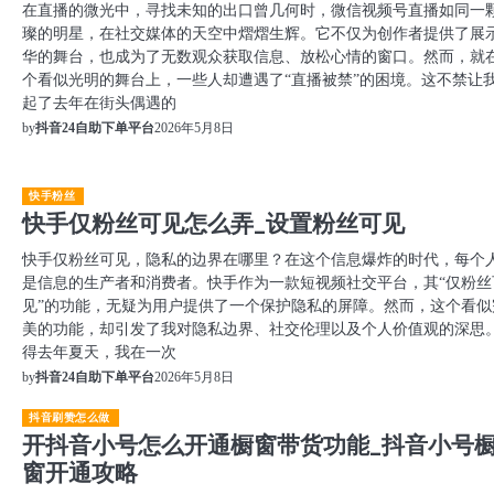
在直播的微光中，寻找未知的出口曾几何时，微信视频号直播如同一
璨的明星，在社交媒体的天空中熠熠生辉。它不仅为创作者提供了展
华的舞台，也成为了无数观众获取信息、放松心情的窗口。然而，就
个看似光明的舞台上，一些人却遭遇了“直播被禁”的困境。这不禁让
起了去年在街头偶遇的
2026年5月8日
by
抖音24自助下单平台
快手粉丝
快手仅粉丝可见怎么弄_设置粉丝可见
快手仅粉丝可见，隐私的边界在哪里？在这个信息爆炸的时代，每个
是信息的生产者和消费者。快手作为一款短视频社交平台，其“仅粉丝
见”的功能，无疑为用户提供了一个保护隐私的屏障。然而，这个看似
美的功能，却引发了我对隐私边界、社交伦理以及个人价值观的深思
得去年夏天，我在一次
2026年5月8日
by
抖音24自助下单平台
抖音刷赞怎么做
开抖音小号怎么开通橱窗带货功能_抖音小号
窗开通攻略