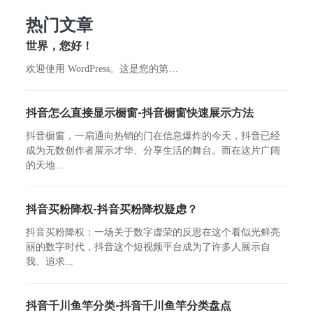
热门文章
世界，您好！
欢迎使用 WordPress。这是您的第…
抖音怎么直接显示橱窗-抖音橱窗快速展示方法
抖音橱窗，一扇通向热销的门在信息爆炸的今天，抖音已经
成为无数创作者展示才华、分享生活的舞台。而在这片广阔
的天地...
抖音买粉降权-抖音买粉降权疑虑？
抖音买粉降权：一场关于数字虚荣的反思在这个看似光鲜亮
丽的数字时代，抖音这个短视频平台成为了许多人展示自
我、追求...
抖音千川鱼竿分类-抖音千川鱼竿分类盘点