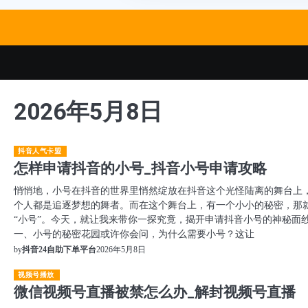
Skip
to
content
2026年5月8日
抖音人气卡盟
怎样申请抖音的小号_抖音小号申请攻略
悄悄地，小号在抖音的世界里悄然绽放在抖音这个光怪陆离的舞台上
个人都是追逐梦想的舞者。而在这个舞台上，有一个小小的秘密，那
“小号”。今天，就让我来带你一探究竟，揭开申请抖音小号的神秘面
一、小号的秘密花园或许你会问，为什么需要小号？这让
2026年5月8日
by
抖音24自助下单平台
视频号播放
微信视频号直播被禁怎么办_解封视频号直播