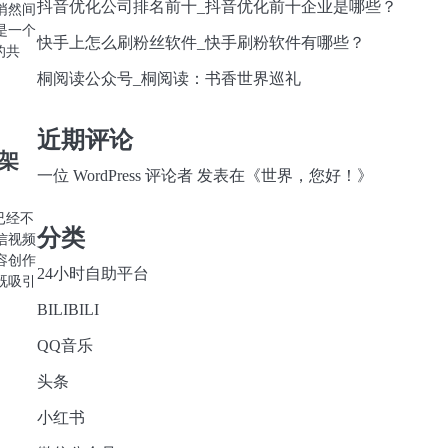
抖音优化公司排名前十_抖音优化前十企业是哪些？
悄然间
是一个
快手上怎么刷粉丝软件_快手刷粉软件有哪些？
的共
桐阅读公众号_桐阅读：书香世界巡礼
近期评论
架
一位 WordPress 评论者
发表在《
世界，您好！
》
已经不
分类
信视频
容创作
24小时自助平台
既吸引
BILIBILI
QQ音乐
头条
小红书