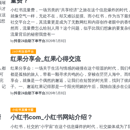
量费？
颗璀
示才
小红书流量费，一场另类的“共享经济”之旅在这个信息爆炸的时代
在这
就像空气一样，无处不在，却又难以捉摸。而小红书，作为当下最
我想
社交平台之一，其流量更是成为了无数网红和内容创作者眼中的香
然而，流量费怎么给别人用？这个问题，似乎比我们想象的要复杂
流量背后的秘密我曾有一
2026年5月8日
by
抖音24自助下单平台
24小时自助平台
红果分享会_红果心得交流
人都
红果分享会：一场关于生活与情感的碰撞在这个喧嚣的时代，我们
可
都是孤独的旅人，带着一颗寻求共鸣的心，穿梭在茫茫人海中。而
完
享会，就像是一个偶然的邂逅，让我们在短暂的时光里，找到了彼
。记
子。一、邂逅红果记得那是一个阳光明媚的午后，我独自漫步在公
2026年5月8日
by
抖音24自助下单平台
小红书直播卡盟
橱
小红书com_小红书网站介绍？
小红书，社交的“小宇宙”在这个信息爆炸的时代，社交媒体成为了