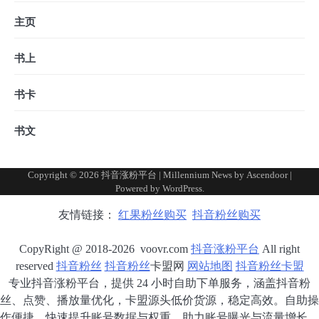
主页
书上
书卡
书文
Copyright © 2026
抖音涨粉平台
| Millennium News by
Ascendoor
|
Powered by
WordPress
.
友情链接：
红果粉丝购买
抖音粉丝购买
CopyRight @ 2018-2026 voovr.com
抖音涨粉平台
All right
reserved
抖音粉丝
抖音粉丝
卡盟网
网站地图
抖音粉丝卡盟
专业抖音涨粉平台，提供 24 小时自助下单服务，涵盖抖音粉
丝、点赞、播放量优化，卡盟源头低价货源，稳定高效。自助操
作便捷，快速提升账号数据与权重，助力账号曝光与流量增长。