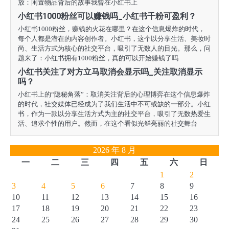
放：闲置物品背后的故事我曾在小红书上
小红书1000粉丝可以赚钱吗_小红书千粉可盈利？
小红书1000粉丝，赚钱的火花在哪里？在这个信息爆炸的时代，
每个人都是潜在的内容创作者。小红书，这个以分享生活、美妆时
尚、生活方式为核心的社交平台，吸引了无数人的目光。那么，问
题来了：小红书拥有1000粉丝，真的可以开始赚钱了吗
小红书关注了对方立马取消会显示吗_关注取消显示
吗？
小红书上的“隐秘角落”：取消关注背后的心理博弈在这个信息爆炸
的时代，社交媒体已经成为了我们生活中不可或缺的一部分。小红
书，作为一款以分享生活方式为主的社交平台，吸引了无数热爱生
活、追求个性的用户。然而，在这个看似光鲜亮丽的社交舞台
2026 年 8 月
一
二
三
四
五
六
日
1
2
3
4
5
6
7
8
9
10
11
12
13
14
15
16
17
18
19
20
21
22
23
24
25
26
27
28
29
30