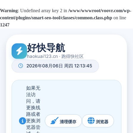
Warning
: Undefined array key 2 in
/www/wwwroot/voovr.com/wp-
content/plugins/smart-seo-tool/classes/common.class.php
on line
1247