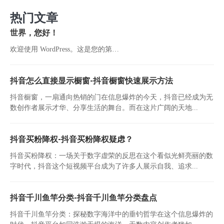
热门文章
世界，您好！
欢迎使用 WordPress。这是您的第…
抖音怎么直接显示橱窗-抖音橱窗快速展示方法
抖音橱窗，一扇通向热销的门在信息爆炸的今天，抖音已经成为无
数创作者展示才华、分享生活的舞台。而在这片广阔的天地...
抖音买粉降权-抖音买粉降权疑虑？
抖音买粉降权：一场关于数字虚荣的反思在这个看似光鲜亮丽的数
字时代，抖音这个短视频平台成为了许多人展示自我、追求...
抖音千川鱼竿分类-抖音千川鱼竿分类盘点
抖音千川鱼竿分类：探秘数字海洋中的垂钓哲学在这个信息爆炸的