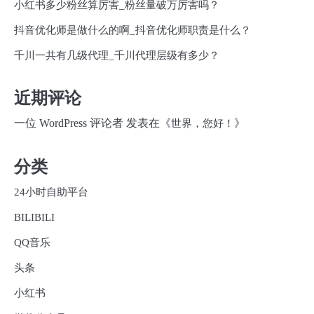
小红书多少粉丝算厉害_粉丝量破万厉害吗？
抖音优化师是做什么的啊_抖音优化师职责是什么？
千川一共有几级代理_千川代理层级有多少？
近期评论
一位 WordPress 评论者
发表在《
》
世界，您好！
分类
24小时自助平台
BILIBILI
QQ音乐
头条
小红书