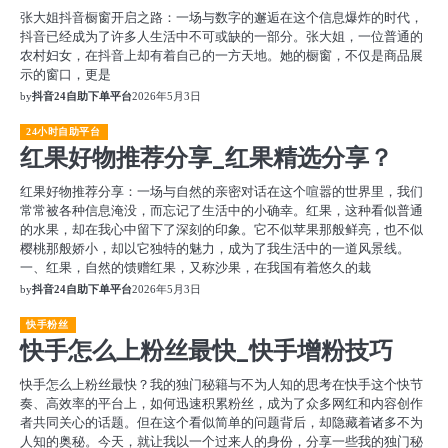
张大姐抖音橱窗开启之路：一场与数字的邂逅在这个信息爆炸的时代，
抖音已经成为了许多人生活中不可或缺的一部分。张大姐，一位普通的
农村妇女，在抖音上却有着自己的一方天地。她的橱窗，不仅是商品展
示的窗口，更是
by
抖音24自助下单平台
2026年5月3日
24小时自助平台
红果好物推荐分享_红果精选分享？
红果好物推荐分享：一场与自然的亲密对话在这个喧嚣的世界里，我们
常常被各种信息淹没，而忘记了生活中的小确幸。红果，这种看似普通
的水果，却在我心中留下了深刻的印象。它不似苹果那般鲜亮，也不似
樱桃那般娇小，却以它独特的魅力，成为了我生活中的一道风景线。
一、红果，自然的馈赠红果，又称沙果，在我国有着悠久的栽
by
抖音24自助下单平台
2026年5月3日
快手粉丝
快手怎么上粉丝最快_快手增粉技巧
快手怎么上粉丝最快？我的独门秘籍与不为人知的思考在快手这个快节
奏、高效率的平台上，如何迅速积累粉丝，成为了众多网红和内容创作
者共同关心的话题。但在这个看似简单的问题背后，却隐藏着诸多不为
人知的奥秘。今天，就让我以一个过来人的身份，分享一些我的独门秘