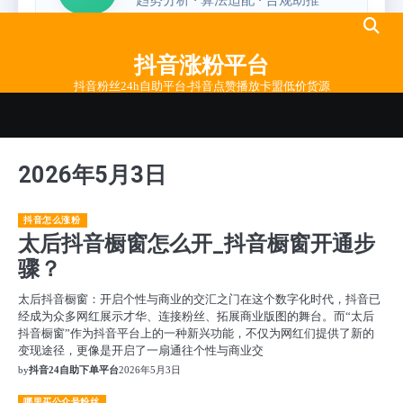
Skip
to
抖音涨粉平台
content
抖音粉丝24h自助平台-抖音点赞播放卡盟低价货源
2026年5月3日
抖音怎么涨粉
太后抖音橱窗怎么开_抖音橱窗开通步
骤？
太后抖音橱窗：开启个性与商业的交汇之门在这个数字化时代，抖音已
经成为众多网红展示才华、连接粉丝、拓展商业版图的舞台。而“太后
抖音橱窗”作为抖音平台上的一种新兴功能，不仅为网红们提供了新的
变现途径，更像是开启了一扇通往个性与商业交
by
抖音24自助下单平台
2026年5月3日
哪里买公众号粉丝