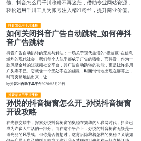
髓。抖音怎么用千川涨粉不再迷茫，借助专业网站资源，
轻松运用千川工具为账号注入精准粉丝，提升商业价值。
抖音怎么用千川涨粉
如何关闭抖音广告自动跳转_如何停抖
音广告跳转
抖音广告自动跳转的无奈与解法：一场关于现代生活的“捉迷藏”在信息
爆炸的现代社会，我们每个人似乎都成了广告的猎物。而抖音，作为一
款风靡全球的短视频社交平台，其广告自动跳转的功能，更是让许多用
户头疼不已。它就像一个无处不在的幽灵，时而悄悄地出现在屏幕上，
时而突然地跳出来，让
by
抖音24自助下单平台
2026年5月29日
抖音怎么用千川涨粉
孙悦的抖音橱窗怎么开_孙悦抖音橱窗
开设攻略
在光影交错中，探索孙悦抖音橱窗的奥秘在繁华的互联网时代，抖音已
成为许多人生活的一部分。而在这个平台上，孙悦的抖音橱窗无疑是一
道亮丽的风景线。但你是否曾想过，这背后隐藏着怎样的奥秘？又该如
何开启属于自己的抖音橱窗？这让我不禁联想到去年在一场直播活动