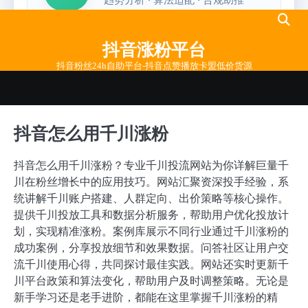
Skip
to
抖音涨粉平台
content
抖音粉丝24h自助平台-抖音点赞播放卡盟低价货源
抖音怎么用千川涨粉
抖音怎么用千川涨粉？专业千川投流网站为你详解巨量千
川在粉丝增长中的应用技巧。网站汇聚资深投手经验，系
统讲解千川账户搭建、人群定向、出价策略等核心操作。
提供千川投放工具和数据分析服务，帮助用户优化投放计
划，实现精准涨粉。案例库展示不同行业通过千川涨粉的
成功案例，分享投放细节和效果数据。问答社区让用户交
流千川使用心得，共同探讨最佳实践。网站还实时更新千
川平台政策和算法变化，帮助用户及时调整策略。无论是
新手学习还是老手进阶，都能在这里掌握千川涨粉的精