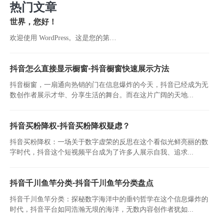
热门文章
世界，您好！
欢迎使用 WordPress。这是您的第…
抖音怎么直接显示橱窗-抖音橱窗快速展示方法
抖音橱窗，一扇通向热销的门在信息爆炸的今天，抖音已经成为无
数创作者展示才华、分享生活的舞台。而在这片广阔的天地...
抖音买粉降权-抖音买粉降权疑虑？
抖音买粉降权：一场关于数字虚荣的反思在这个看似光鲜亮丽的数
字时代，抖音这个短视频平台成为了许多人展示自我、追求...
抖音千川鱼竿分类-抖音千川鱼竿分类盘点
抖音千川鱼竿分类：探秘数字海洋中的垂钓哲学在这个信息爆炸的
时代，抖音平台如同浩瀚无垠的海洋，无数内容创作者犹如...