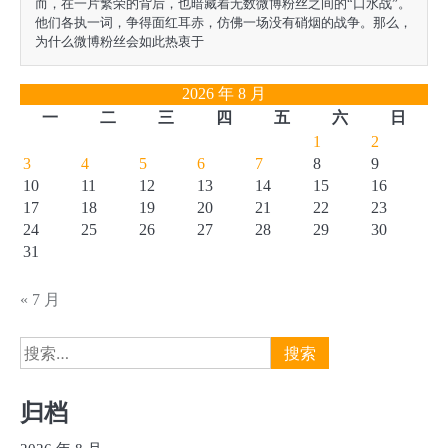
而，在一片繁荣的背后，也暗藏着无数微博粉丝之间的“口水战”。
他们各执一词，争得面红耳赤，仿佛一场没有硝烟的战争。那么，
为什么微博粉丝会如此热衷于
2026 年 8 月
一
二
三
四
五
六
日
1
2
3
4
5
6
7
8
9
10
11
12
13
14
15
16
17
18
19
20
21
22
23
24
25
26
27
28
29
30
31
« 7 月
搜
索：
归档