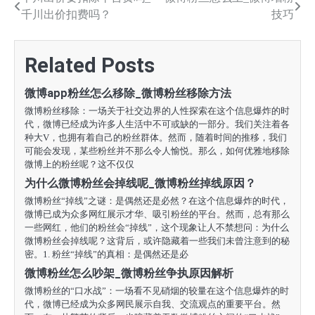
文
千川出价扣费吗？
技巧
章
导
Related Posts
航
微博app粉丝怎么移除_微博粉丝移除方法
微博粉丝移除：一场关于社交边界的人性探索在这个信息爆炸的时
代，微博已经成为许多人生活中不可或缺的一部分。我们关注着各
种大V，也拥有着自己的粉丝群体。然而，随着时间的推移，我们
可能会发现，某些粉丝并不那么令人愉悦。那么，如何优雅地移除
微博上的粉丝呢？这不仅仅
为什么微博粉丝会掉线呢_微博粉丝掉线原因？
微博粉丝“掉线”之谜：是偶然还是必然？在这个信息爆炸的时代，
微博已成为众多网红展示才华、吸引粉丝的平台。然而，总有那么
一些网红，他们的粉丝会“掉线”，这个现象让人不禁想问：为什么
微博粉丝会掉线呢？这背后，或许隐藏着一些我们未曾注意到的秘
密。1. 粉丝“掉线”的真相：是偶然还是必
微博粉丝怎么吵架_微博粉丝争执原因解析
微博粉丝的“口水战”：一场看不见硝烟的较量在这个信息爆炸的时
代，微博已经成为众多网民展示自我、交流观点的重要平台。然