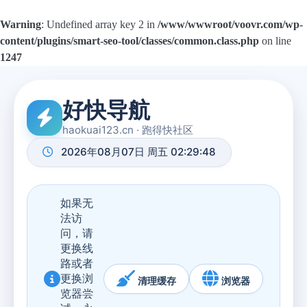
Warning
: Undefined array key 2 in
/www/wwwroot/voovr.com/wp-
content/plugins/smart-seo-tool/classes/common.class.php
on line
1247