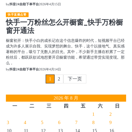
by
抖音24自助下单平台
2026年4月15日
快手直播点赞
快手一万粉丝怎么开橱窗_快手万粉橱
窗开通法
橱窗初开：快手小白的成长记在这个信息爆炸的时代，短视频平台已经
成为许多人展示自我、实现梦想的舞台。快手，这个以接地气、真实感
著称的平台，吸引了无数人的目光。其中，不少新手主播在积累了一定
粉丝后，都跃跃欲试地想要开启橱窗功能，希望通过带货实现变现。那
么，
by
抖音24自助下单平台
2026年4月14日
文
1
2
下一页
章
2026 年 8 月
分
一
二
三
四
五
六
日
页
1
2
3
4
5
6
7
8
9
10
11
12
13
14
15
16