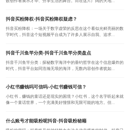
数创作者展示才华、分享生活的舞台。而在这片广阔的天地...
抖音买粉降权-抖音买粉降权疑虑？
抖音买粉降权：一场关于数字虚荣的反思在这个看似光鲜亮丽的数
字时代，抖音这个短视频平台成为了许多人展示自我、追求...
抖音千川鱼竿分类-抖音千川鱼竿分类盘点
抖音千川鱼竿分类：探秘数字海洋中的垂钓哲学在这个信息爆炸的
时代，抖音平台如同浩瀚无垠的海洋，无数内容创作者犹如...
小红书赚钱吗可信吗-小红书赚钱可信？
小红书，赚钱的童话还是现实的困境？小红书，这个名字听起来就
像一个童话世界，一个充满美好憧憬和无限可能的地方。但...
什么账号才能吸粉呢抖音-抖音吸粉秘籍