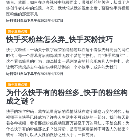
舞台。然而，如何在众多视频中脱颖而出，吸引粉丝的关注，却成了许
多创作者心中的难题。今天，我就想从我的视角出发，聊聊快手剪视频
涨粉丝的那些事儿
by
抖音24自助下单平台
2026年4月27日
快手直播点赞
快手买粉丝怎么弄_快手买粉技巧
快手买粉丝：一场关于数字虚荣的隐秘游戏在这个看似光鲜亮丽的网红
时代，每一个屏幕背后都隐藏着无数个梦想与挣扎。而“快手买粉丝”，
这个看似简单的行为，却牵扯出一系列复杂的社会现象和人性挣扎。这
让我不禁想起去年在街头巷尾听到的一个小故事，或许能为我们
by
抖音24自助下单平台
2026年4月22日
快手直播点赞
为什么快手有的粉丝多_快手的粉丝构
成之谜？
快手的粉丝密码：藏在流量背后的温情脉脉在这个瞬息万变的时代，短
视频平台快手已经成为了许多人生活中不可或缺的一部分。我们每天刷
着各种视频，看着那些粉丝数动辄百万甚至千万的网红，不禁会想：为
什么快手有的粉丝那么多？这背后，是否隐藏着某种不可告人的秘密？
或许，我们可以从人性的微妙之处入手，一探究竟。