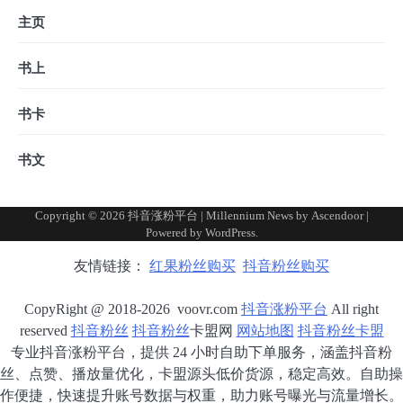
主页
书上
书卡
书文
Copyright © 2026
抖音涨粉平台
| Millennium News by
Ascendoor
|
Powered by
WordPress
.
友情链接：
红果粉丝购买
抖音粉丝购买
CopyRight @ 2018-2026 voovr.com
抖音涨粉平台
All right
reserved
抖音粉丝
抖音粉丝
卡盟网
网站地图
抖音粉丝卡盟
专业抖音涨粉平台，提供 24 小时自助下单服务，涵盖抖音粉
丝、点赞、播放量优化，卡盟源头低价货源，稳定高效。自助操
作便捷，快速提升账号数据与权重，助力账号曝光与流量增长。