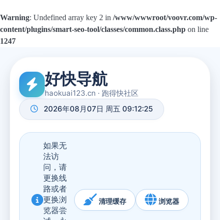
Warning
: Undefined array key 2 in
/www/wwwroot/voovr.com/wp-
content/plugins/smart-seo-tool/classes/common.class.php
on line
1247