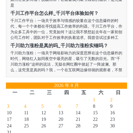
是
千川工作平台怎么样_千川平台体验如何？
千川工作平台：一场关于效率与情感的较量在这个信息爆炸的时
代，每一个个体都在寻找提高工作效率的利器。千川工作平台，作
为众多工具中的一位，究竟如何？这让我不禁想起去年在一家初创
公司工作时，团队对于工作效率的执着追求。我曾尝试过多种工
千川助力涨粉是真的吗_千川助力涨粉实锤吗？
千川助力涨粉：一场关于网络影响力的深度思辨在这个信息爆炸的
时代，网络红人如同夜空中最亮的星，吸引了无数的目光。而“千
川助力涨粉”这样的说法，无疑在网红圈中掀起了一阵波澜。那
么，这究竟是真的吗？我，一个在互联网边缘徘徊的观察者，不禁
2026 年 8 月
一
二
三
四
五
六
日
1
2
3
4
5
6
7
8
9
10
11
12
13
14
15
16
17
18
19
20
21
22
23
24
25
26
27
28
29
30
31