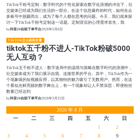
TikTok千粉号定制：数字时代的个性化探索在数字化浪潮的冲击下，社
交媒体已经成为我们生活的一部分。在这个信息爆炸的时代，如何在众
多账号中脱颖而出，成为了每个人都在思考的问题。今天，我们就来探
讨一下TikTok千粉号定制这一话题。定制背后的心理需求首先，我
by
抖音24自助下单平台
2026年5月6日
TIKTOK怎么刷粉丝量
tiktok五千粉不进人-TikTok粉破5000
无人互动？
TikTok五千粉不进人：数字迷局中的温情与策略在数字时代的浪潮中，
社交媒体成为了我们展示自我、连接世界的平台。其中，TikTok作为一
个现象级的短视频应用，以其独特的魅力吸引了无数用户。然而，在这
个看似光鲜亮丽的数字舞台上，有一个现象却让人不禁深思：即便粉丝
数量已经达到
by
抖音24自助下单平台
2026年3月25日
2026 年 8 月
一
二
三
四
五
六
日
1
2
3
4
5
6
7
8
9