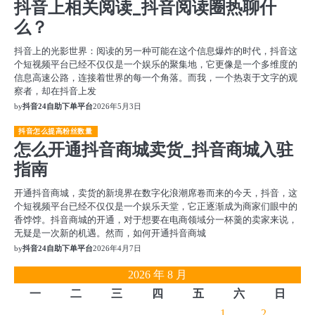
抖音上相关阅读_抖音阅读圈热聊什
么？
抖音上的光影世界：阅读的另一种可能在这个信息爆炸的时代，抖音这
个短视频平台已经不仅仅是一个娱乐的聚集地，它更像是一个多维度的
信息高速公路，连接着世界的每一个角落。而我，一个热衷于文字的观
察者，却在抖音上发
by
抖音24自助下单平台
2026年5月3日
抖音怎么提高粉丝数量
怎么开通抖音商城卖货_抖音商城入驻
指南
开通抖音商城，卖货的新境界在数字化浪潮席卷而来的今天，抖音，这
个短视频平台已经不仅仅是一个娱乐天堂，它正逐渐成为商家们眼中的
香饽饽。抖音商城的开通，对于想要在电商领域分一杯羹的卖家来说，
无疑是一次新的机遇。然而，如何开通抖音商城
by
抖音24自助下单平台
2026年4月7日
2026 年 8 月
一
二
三
四
五
六
日
1
2