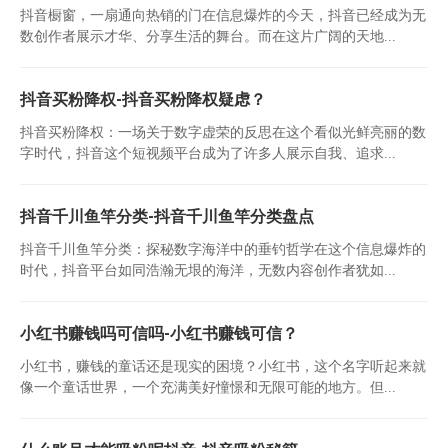
抖音橱窗，一扇通向热销的门在信息爆炸的今天，抖音已经成为无
数创作者展示才华、分享生活的舞台。而在这片广阔的天地...
抖音买粉降权-抖音买粉降权疑虑？
抖音买粉降权：一场关于数字虚荣的反思在这个看似光鲜亮丽的数
字时代，抖音这个短视频平台成为了许多人展示自我、追求...
抖音千川鱼竿分类-抖音千川鱼竿分类盘点
抖音千川鱼竿分类：探秘数字海洋中的垂钓哲学在这个信息爆炸的
时代，抖音平台如同浩瀚无垠的海洋，无数内容创作者犹如...
小红书赚钱吗可信吗-小红书赚钱可信？
小红书，赚钱的童话还是现实的困境？小红书，这个名字听起来就
像一个童话世界，一个充满美好憧憬和无限可能的地方。但...