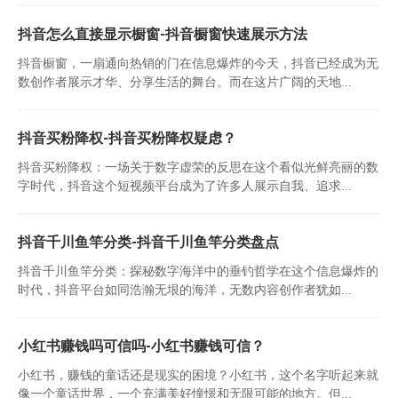
抖音怎么直接显示橱窗-抖音橱窗快速展示方法
抖音橱窗，一扇通向热销的门在信息爆炸的今天，抖音已经成为无
数创作者展示才华、分享生活的舞台。而在这片广阔的天地...
抖音买粉降权-抖音买粉降权疑虑？
抖音买粉降权：一场关于数字虚荣的反思在这个看似光鲜亮丽的数
字时代，抖音这个短视频平台成为了许多人展示自我、追求...
抖音千川鱼竿分类-抖音千川鱼竿分类盘点
抖音千川鱼竿分类：探秘数字海洋中的垂钓哲学在这个信息爆炸的
时代，抖音平台如同浩瀚无垠的海洋，无数内容创作者犹如...
小红书赚钱吗可信吗-小红书赚钱可信？
小红书，赚钱的童话还是现实的困境？小红书，这个名字听起来就
像一个童话世界，一个充满美好憧憬和无限可能的地方。但...