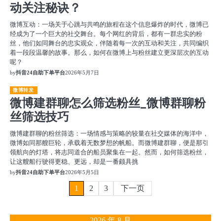
动关注秘诀？
微博互动：一场关于心跳与共鸣的旅程在这个信息爆炸的时代，微博已
经成为了一个巨大的社交舞台。每个网红的背后，都有一群忠实的粉
丝，他们如同舞台的忠实观众，伴随着每一次的互动和关注，共同编织
着一段段温馨的故事。那么，如何在微博上与粉丝建立更深层次的互动
呢？
by
抖音24自助下单平台
2026年5月7日
微博转发
微博建群聊怎么筛选粉丝_微博群聊粉
丝筛选技巧
微博建群聊的粉丝筛选：一场情感与策略的较量在社交媒体的海洋中，
微博如同那艘巨轮，承载着无数梦想的帆船。而微博建群聊，便是那引
领航向的灯塔，将志同道合的船员聚集在一起。然而，如何筛选粉丝，
让这艘船行驶得更稳、更远，却是一番颇具挑
by
抖音24自助下单平台
2026年5月5日
文
1
2
3
下一页
章
2026 年 8 月