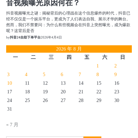
音视频曝光原因何在？
抖音视频曝光之谜：揭秘背后的心理战在这个信息爆炸的时代，抖音已
经不仅仅是一个娱乐平台，更成为了人们表达自我、展示才华的舞台。
然而，我们不禁要问：为什么有些视频会在抖音上突然曝光，成为爆款
呢？这背后是否
by
抖音24自助下单平台
2026年4月4日
2026 年 8 月
一
二
三
四
五
六
日
1
2
3
4
5
6
7
8
9
10
11
12
13
14
15
16
17
18
19
20
21
22
23
24
25
26
27
28
29
30
31
« 7 月