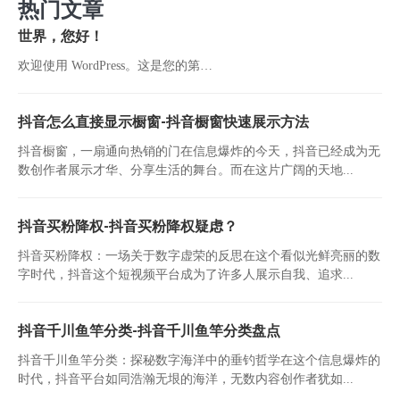
热门文章
世界，您好！
欢迎使用 WordPress。这是您的第…
抖音怎么直接显示橱窗-抖音橱窗快速展示方法
抖音橱窗，一扇通向热销的门在信息爆炸的今天，抖音已经成为无
数创作者展示才华、分享生活的舞台。而在这片广阔的天地...
抖音买粉降权-抖音买粉降权疑虑？
抖音买粉降权：一场关于数字虚荣的反思在这个看似光鲜亮丽的数
字时代，抖音这个短视频平台成为了许多人展示自我、追求...
抖音千川鱼竿分类-抖音千川鱼竿分类盘点
抖音千川鱼竿分类：探秘数字海洋中的垂钓哲学在这个信息爆炸的
时代，抖音平台如同浩瀚无垠的海洋，无数内容创作者犹如...