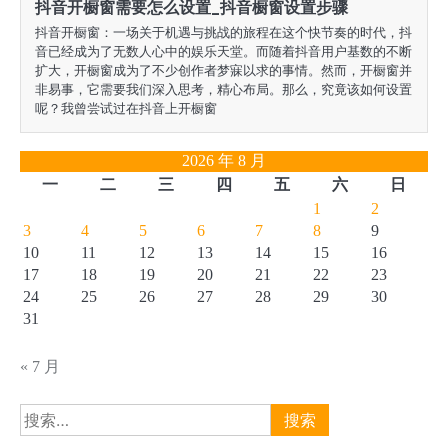
抖音开橱窗需要怎么设置_抖音橱窗设置步骤
抖音开橱窗：一场关于机遇与挑战的旅程在这个快节奏的时代，抖
音已经成为了无数人心中的娱乐天堂。而随着抖音用户基数的不断
扩大，开橱窗成为了不少创作者梦寐以求的事情。然而，开橱窗并
非易事，它需要我们深入思考，精心布局。那么，究竟该如何设置
呢？我曾尝试过在抖音上开橱窗
2026 年 8 月
一
二
三
四
五
六
日
1
2
3
4
5
6
7
8
9
10
11
12
13
14
15
16
17
18
19
20
21
22
23
24
25
26
27
28
29
30
31
« 7 月
搜
索：