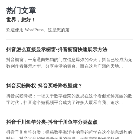
热门文章
世界，您好！
欢迎使用 WordPress。这是您的第…
抖音怎么直接显示橱窗-抖音橱窗快速展示方法
抖音橱窗，一扇通向热销的门在信息爆炸的今天，抖音已经成为无
数创作者展示才华、分享生活的舞台。而在这片广阔的天地...
抖音买粉降权-抖音买粉降权疑虑？
抖音买粉降权：一场关于数字虚荣的反思在这个看似光鲜亮丽的数
字时代，抖音这个短视频平台成为了许多人展示自我、追求...
抖音千川鱼竿分类-抖音千川鱼竿分类盘点
抖音千川鱼竿分类：探秘数字海洋中的垂钓哲学在这个信息爆炸的
时代，抖音平台如同浩瀚无垠的海洋，无数内容创作者犹如...