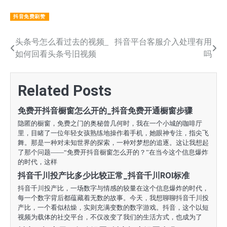
抖音免费刷赞
文
头条号怎么看过去的视频_
抖音平台客服介入处理有用
如何回看头条号旧视频
吗
章
导
Related Posts
航
免费开抖音橱窗怎么开的_抖音免费开通橱窗步骤
隐匿的橱窗，免费之门的奥秘曾几何时，我在一个小城的咖啡厅
里，目睹了一位年轻女孩熟练地操作着手机，她眼神专注，指尖飞
舞。那是一种对未知世界的探索，一种对梦想的追逐。这让我想起
了那个问题——“免费开抖音橱窗怎么开的？”在当今这个信息爆炸
的时代，这样
抖音千川投产比多少比较正常_抖音千川ROI标准
抖音千川投产比，一场数字与情感的较量在这个信息爆炸的时代，
每一个数字背后都蕴藏着无数的故事。今天，我想聊聊抖音千川投
产比，一个看似枯燥，实则充满变数的数字游戏。抖音，这个以短
视频为载体的社交平台，不仅改变了我们的生活方式，也成为了