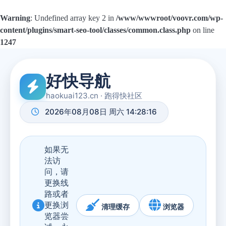
Warning
: Undefined array key 2 in
/www/wwwroot/voovr.com/wp-
content/plugins/smart-seo-tool/classes/common.class.php
on line
1247