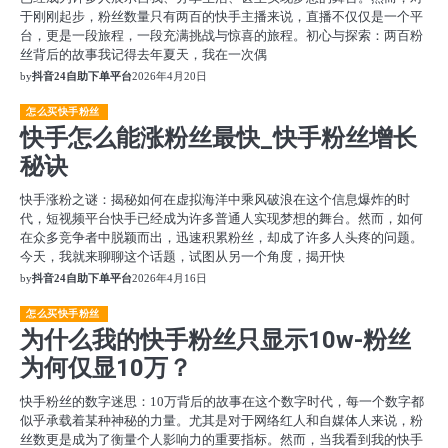
于刚刚起步，粉丝数量只有两百的快手主播来说，直播不仅仅是一个平
台，更是一段旅程，一段充满挑战与惊喜的旅程。初心与探索：两百粉
丝背后的故事我记得去年夏天，我在一次偶
by
抖音24自助下单平台
2026年4月20日
怎么买快手粉丝
快手怎么能涨粉丝最快_快手粉丝增长
秘诀
快手涨粉之谜：揭秘如何在虚拟海洋中乘风破浪在这个信息爆炸的时
代，短视频平台快手已经成为许多普通人实现梦想的舞台。然而，如何
在众多竞争者中脱颖而出，迅速积累粉丝，却成了许多人头疼的问题。
今天，我就来聊聊这个话题，试图从另一个角度，揭开快
by
抖音24自助下单平台
2026年4月16日
怎么买快手粉丝
为什么我的快手粉丝只显示10w-粉丝
为何仅显10万？
快手粉丝的数字迷思：10万背后的故事在这个数字时代，每一个数字都
似乎承载着某种神秘的力量。尤其是对于网络红人和自媒体人来说，粉
丝数更是成为了衡量个人影响力的重要指标。然而，当我看到我的快手