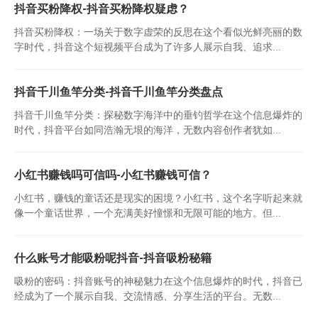
抖音买粉降权-抖音买粉降权疑虑？
抖音买粉降权：一场关于数字虚荣的反思在这个看似光鲜亮丽的数
字时代，抖音这个短视频平台成为了许多人展示自我、追求...
抖音千川鱼竿分类-抖音千川鱼竿分类盘点
抖音千川鱼竿分类：探秘数字海洋中的垂钓哲学在这个信息爆炸的
时代，抖音平台如同浩瀚无垠的海洋，无数内容创作者犹如...
小红书赚钱吗可信吗-小红书赚钱可信？
小红书，赚钱的童话还是现实的困境？小红书，这个名字听起来就
像一个童话世界，一个充满美好憧憬和无限可能的地方。但...
什么账号才能吸粉呢抖音-抖音吸粉秘籍
吸粉的密码：抖音账号的神秘魅力在这个信息爆炸的时代，抖音已
经成为了一个展示自我、交流情感、分享生活的平台。无数...