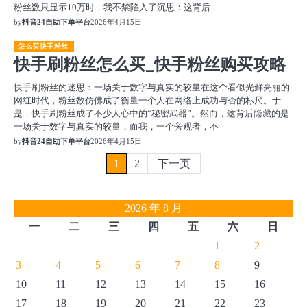
粉丝数只显示10万时，我不禁陷入了沉思：这背后
by
抖音24自助下单平台
2026年4月15日
怎么买快手粉丝
快手刷粉丝怎么买_快手粉丝购买攻略
快手刷粉丝的迷思：一场关于数字与真实的较量在这个看似光鲜亮丽的
网红时代，粉丝数仿佛成了衡量一个人在网络上成功与否的标尺。于
是，快手刷粉丝成了不少人心中的“秘密武器”。然而，这背后隐藏的是
一场关于数字与真实的较量，而我，一个旁观者，不
by
抖音24自助下单平台
2026年4月15日
文
1
2
下一页
章
2026 年 8 月
分
一
二
三
四
五
六
日
页
1
2
3
4
5
6
7
8
9
10
11
12
13
14
15
16
17
18
19
20
21
22
23