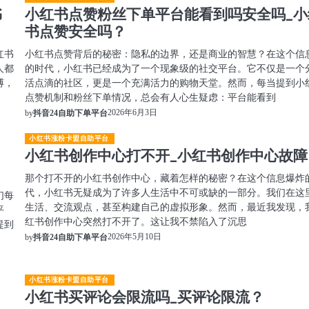
书
小红书点赞粉丝下单平台能看到吗安全吗_小
书点赞安全吗？
红书
小红书点赞背后的秘密：隐私的边界，还是商业的智慧？在这个信
人都
的时代，小红书已经成为了一个现象级的社交平台。它不仅是一个
缚，
活点滴的社区，更是一个充满活力的购物天堂。然而，每当提到小
点赞机制和粉丝下单情况，总会有人心生疑虑：平台能看到
2026年6月3日
by
抖音24自助下单平台
小红书涨粉卡盟自助平台
小红书创作中心打不开_小红书创作中心故障
那个打不开的小红书创作中心，藏着怎样的秘密？在这个信息爆炸
代，小红书无疑成为了许多人生活中不可或缺的一部分。我们在这
们每
生活、交流观点，甚至构建自己的虚拟形象。然而，最近我发现，
平
红书创作中心突然打不开了。这让我不禁陷入了沉思
提到
2026年5月10日
by
抖音24自助下单平台
小红书涨粉卡盟自助平台
小红书买评论会限流吗_买评论限流？