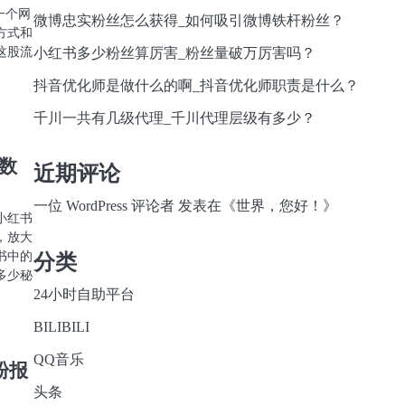
一个网
微博忠实粉丝怎么获得_如何吸引微博铁杆粉丝？
方式和
这股流
小红书多少粉丝算厉害_粉丝量破万厉害吗？
抖音优化师是做什么的啊_抖音优化师职责是什么？
千川一共有几级代理_千川代理层级有多少？
数
近期评论
一位 WordPress 评论者
发表在《
世界，您好！
》
小红书
，放大
书中的
分类
多少秘
24小时自助平台
BILIBILI
QQ音乐
粉报
头条