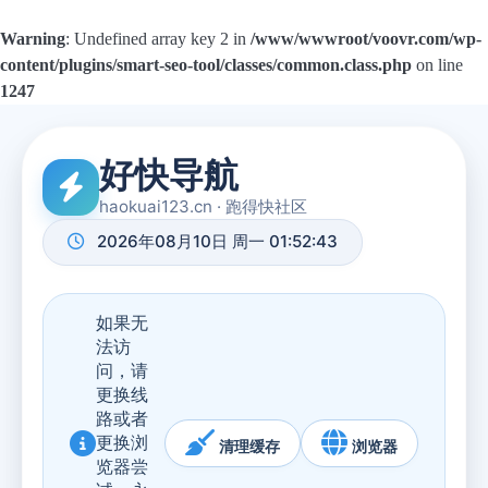
Warning
: Undefined array key 2 in
/www/wwwroot/voovr.com/wp-
content/plugins/smart-seo-tool/classes/common.class.php
on line
1247