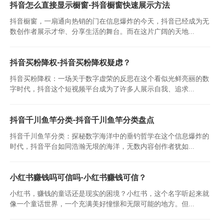
抖音怎么直接显示橱窗-抖音橱窗快速展示方法
抖音橱窗，一扇通向热销的门在信息爆炸的今天，抖音已经成为无
数创作者展示才华、分享生活的舞台。而在这片广阔的天地...
抖音买粉降权-抖音买粉降权疑虑？
抖音买粉降权：一场关于数字虚荣的反思在这个看似光鲜亮丽的数
字时代，抖音这个短视频平台成为了许多人展示自我、追求...
抖音千川鱼竿分类-抖音千川鱼竿分类盘点
抖音千川鱼竿分类：探秘数字海洋中的垂钓哲学在这个信息爆炸的
时代，抖音平台如同浩瀚无垠的海洋，无数内容创作者犹如...
小红书赚钱吗可信吗-小红书赚钱可信？
小红书，赚钱的童话还是现实的困境？小红书，这个名字听起来就
像一个童话世界，一个充满美好憧憬和无限可能的地方。但...