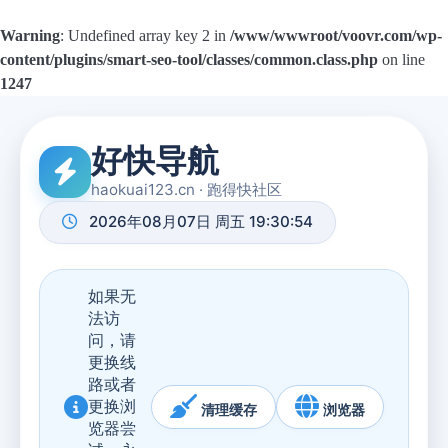
Warning
: Undefined array key 2 in
/www/wwwroot/voovr.com/wp-
content/plugins/smart-seo-tool/classes/common.class.php
on line
1247