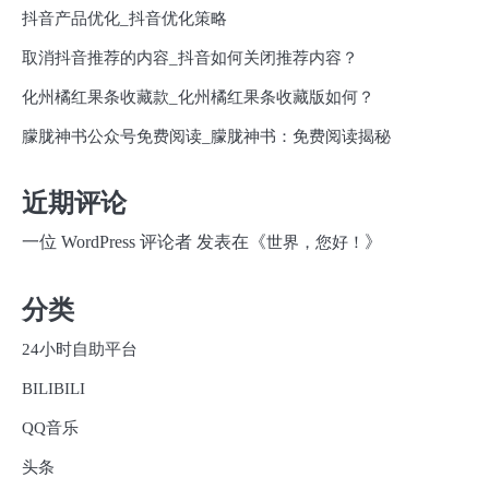
抖音产品优化_抖音优化策略
取消抖音推荐的内容_抖音如何关闭推荐内容？
化州橘红果条收藏款_化州橘红果条收藏版如何？
朦胧神书公众号免费阅读_朦胧神书：免费阅读揭秘
近期评论
一位 WordPress 评论者
发表在《
》
世界，您好！
分类
24小时自助平台
BILIBILI
QQ音乐
头条