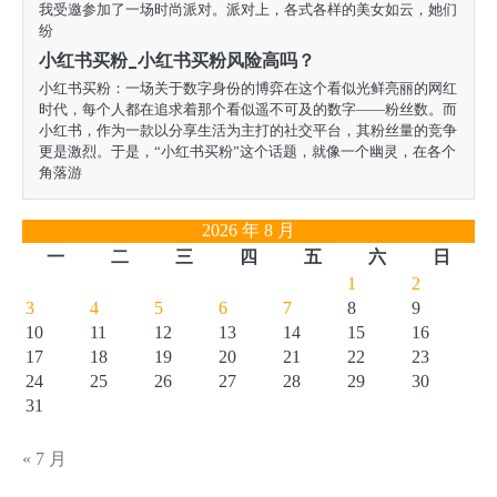
我受邀参加了一场时尚派对。派对上，各式各样的美女如云，她们
纷
小红书买粉_小红书买粉风险高吗？
小红书买粉：一场关于数字身份的博弈在这个看似光鲜亮丽的网红
时代，每个人都在追求着那个看似遥不可及的数字——粉丝数。而
小红书，作为一款以分享生活为主打的社交平台，其粉丝量的竞争
更是激烈。于是，“小红书买粉”这个话题，就像一个幽灵，在各个
角落游
2026 年 8 月
一
二
三
四
五
六
日
1
2
3
4
5
6
7
8
9
10
11
12
13
14
15
16
17
18
19
20
21
22
23
24
25
26
27
28
29
30
31
« 7 月