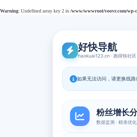
Warning
: Undefined array key 2 in
/www/wwwroot/voovr.com/wp-con