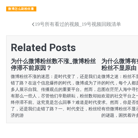
微博怎么刷粉丝量
文
19号所有看过的视频_19号视频回顾清单
章
Related Posts
导
航
为什么微博粉丝数不涨_微博粉丝
为什么微博有
停滞不前原因？
粉丝不显原由
微博粉丝不涨的迷思：是时代变了，还是我们走
微博之迷：粉丝不
错了路？在这个信息爆炸的时代，微博成为了许
的时代，每个人都
多人展示自我、传播观点的重要平台。然而，总
图在茫茫人海中寻
有那么一些人，尽管他们辛勤耕耘，粉丝数却始
欢迎的社交平台之
终停滞不前。这究竟是怎么回事？难道是时代变
求。然而，你是否
了，还是我们走错了路？一、时代变迁，粉丝经
有些微博粉丝不显
济的游
的谜题，困扰着许