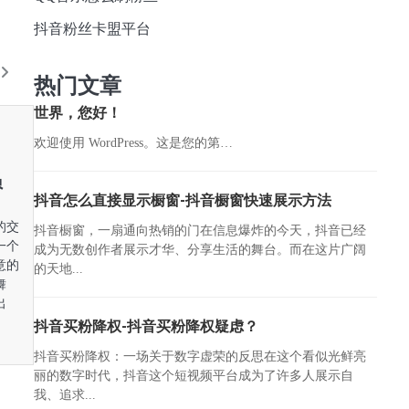
抖音粉丝卡盟平台
热门文章
世界，您好！
欢迎使用 WordPress。这是您的第…
员
抖音怎么直接显示橱窗-抖音橱窗快速展示方法
的交
抖音橱窗，一扇通向热销的门在信息爆炸的今天，抖音已经
一个
成为无数创作者展示才华、分享生活的舞台。而在这片广阔
意的
的天地...
舞
出
抖音买粉降权-抖音买粉降权疑虑？
抖音买粉降权：一场关于数字虚荣的反思在这个看似光鲜亮
丽的数字时代，抖音这个短视频平台成为了许多人展示自
我、追求...