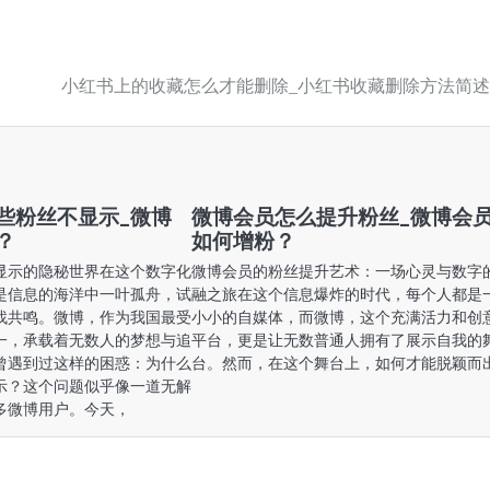
小红书上的收藏怎么才能删除_小红书收藏删除方法简述
些粉丝不显示_微博
微博会员怎么提升粉丝_微博会
？
如何增粉？
显示的隐秘世界在这个数字化
微博会员的粉丝提升艺术：一场心灵与数字
是信息的海洋中一叶孤舟，试
融之旅在这个信息爆炸的时代，每个人都是
找共鸣。微博，作为我国最受
小小的自媒体，而微博，这个充满活力和创
一，承载着无数人的梦想与追
平台，更是让无数普通人拥有了展示自我的
曾遇到过这样的困惑：为什么
台。然而，在这个舞台上，如何才能脱颖而
示？这个问题似乎像一道无解
多微博用户。今天，