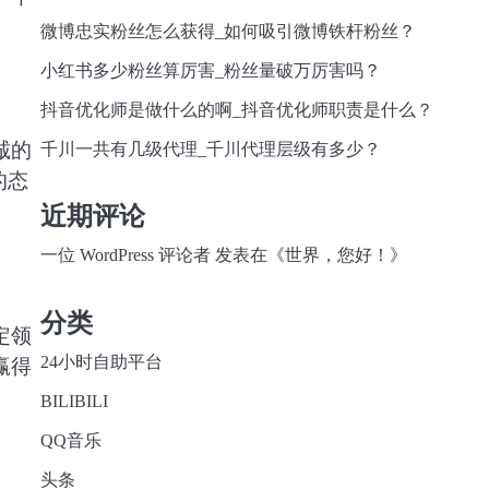
微博忠实粉丝怎么获得_如何吸引微博铁杆粉丝？
小红书多少粉丝算厉害_粉丝量破万厉害吗？
抖音优化师是做什么的啊_抖音优化师职责是什么？
诚的
千川一共有几级代理_千川代理层级有多少？
的态
近期评论
一位 WordPress 评论者
发表在《
世界，您好！
》
分类
定领
24小时自助平台
赢得
BILIBILI
QQ音乐
头条