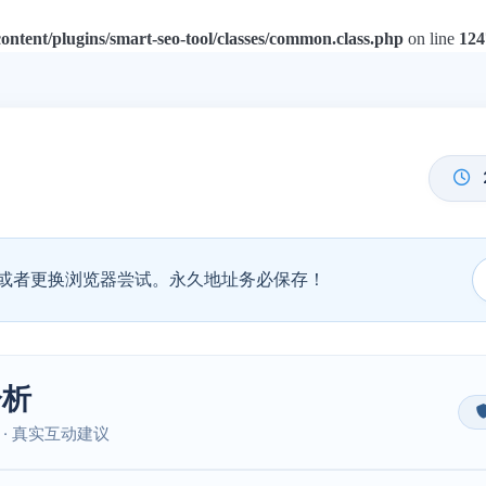
tent/plugins/smart-seo-tool/classes/common.class.php
on line
124