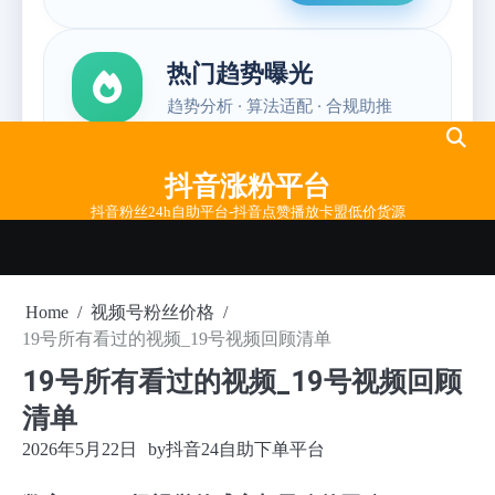
Skip
to
抖音涨粉平台
content
抖音粉丝24h自助平台-抖音点赞播放卡盟低价货源
Home
视频号粉丝价格
19号所有看过的视频_19号视频回顾清单
19号所有看过的视频_19号视频回顾
清单
2026年5月22日
by
抖音24自助下单平台