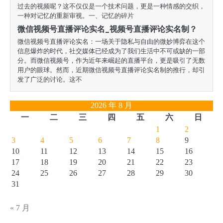
过去的视频呢？这不仅仅是一个技术问题，更是一种情感的交织，
一种对记忆的重新审视。一、记忆的碎片
微信视频号直播评论实名_视频号直播评论实名制？
微信视频号直播评论实名：一场关于隐私与自由的微妙博弈在这个
信息爆炸的时代，社交媒体已经成为了我们生活中不可或缺的一部
分。而微信视频号，作为近年来崛起的直播平台，更是吸引了无数
用户的眼球。然而，近期微信视频号直播评论实名制的推行，却引
发了广泛的讨论。这不
2026 年 8 月
一
二
三
四
五
六
日
1
2
3
4
5
6
7
8
9
10
11
12
13
14
15
16
17
18
19
20
21
22
23
24
25
26
27
28
29
30
31
« 7 月