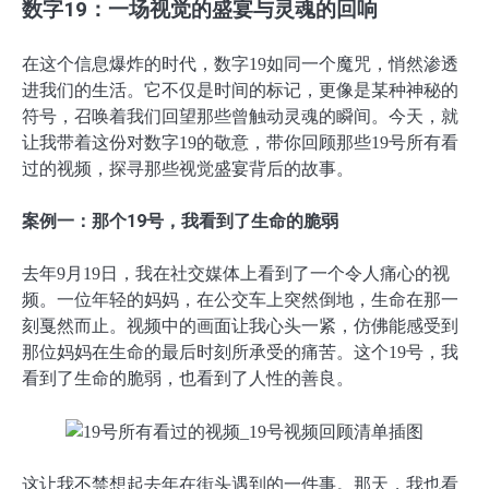
数字19：一场视觉的盛宴与灵魂的回响
在这个信息爆炸的时代，数字19如同一个魔咒，悄然渗透
进我们的生活。它不仅是时间的标记，更像是某种神秘的
符号，召唤着我们回望那些曾触动灵魂的瞬间。今天，就
让我带着这份对数字19的敬意，带你回顾那些19号所有看
过的视频，探寻那些视觉盛宴背后的故事。
案例一：那个19号，我看到了生命的脆弱
去年9月19日，我在社交媒体上看到了一个令人痛心的视
频。一位年轻的妈妈，在公交车上突然倒地，生命在那一
刻戛然而止。视频中的画面让我心头一紧，仿佛能感受到
那位妈妈在生命的最后时刻所承受的痛苦。这个19号，我
看到了生命的脆弱，也看到了人性的善良。
这让我不禁想起去年在街头遇到的一件事。那天，我也看