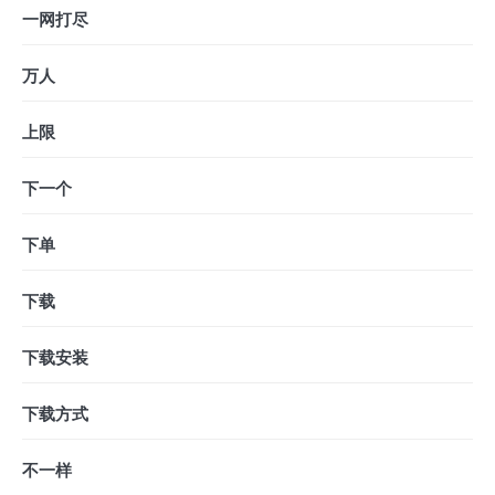
一网打尽
万人
上限
下一个
下单
下载
下载安装
下载方式
不一样