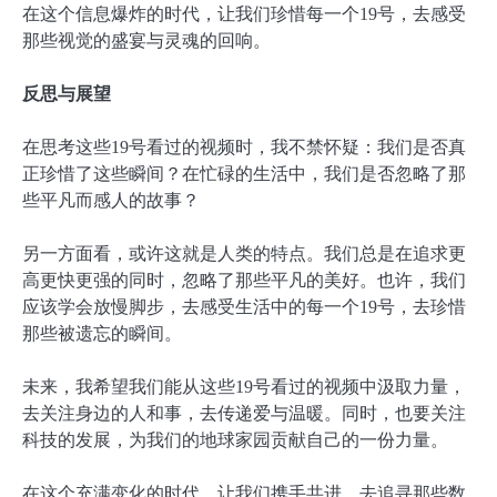
在这个信息爆炸的时代，让我们珍惜每一个19号，去感受
那些视觉的盛宴与灵魂的回响。
反思与展望
在思考这些19号看过的视频时，我不禁怀疑：我们是否真
正珍惜了这些瞬间？在忙碌的生活中，我们是否忽略了那
些平凡而感人的故事？
另一方面看，或许这就是人类的特点。我们总是在追求更
高更快更强的同时，忽略了那些平凡的美好。也许，我们
应该学会放慢脚步，去感受生活中的每一个19号，去珍惜
那些被遗忘的瞬间。
未来，我希望我们能从这些19号看过的视频中汲取力量，
去关注身边的人和事，去传递爱与温暖。同时，也要关注
科技的发展，为我们的地球家园贡献自己的一份力量。
在这个充满变化的时代，让我们携手共进，去追寻那些数