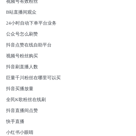
视频号有效粉丝
B站直播间观众
24小时自动下单平台业务
公众号怎么刷赞
抖音点赞在线自助平台
视频号粉丝购买
抖音刷直播人数
巨量千川粉丝在哪里可以买
抖音买播放量
全民K歌粉丝在线刷
抖音直播间点赞
快手直播
小红书小眼睛