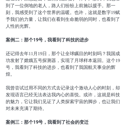
到了一位倒地的老人，路人们纷纷上前施以援手。那一
刻，我感受到了这个世界的温暖。也许，这就是数字19赋
予我们的力量，让我们在看到生命脆弱的同时，也看到了
人性的光辉。
案例二：那个19号，我看到了科技的进步
还记得去年11月19日，那个让全球瞩目的时刻吗？我国成
功发射了嫦娥五号探测器，实现了月球样本返回。这个19
号，我看到了科技的进步，也看到了我国航天事业的辉
煌。
我曾尝试过用不同的方式去记录这个激动人心的时刻，却
发现语言已经无法表达我内心的喜悦。或许，这就是科技
的魅力，它让我们见证了人类探索宇宙的脚步，也让我们
对未来充满了期待。
案例三：那个19号，我看到了社会的变迁