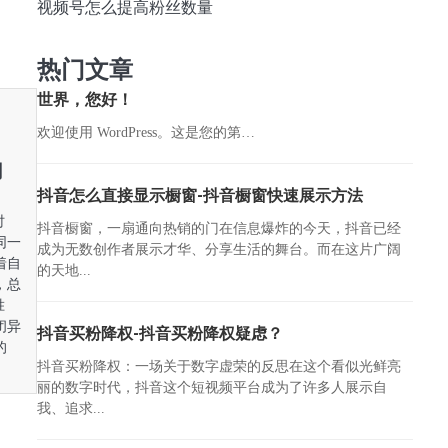
视频号怎么提高粉丝数量
热门文章
世界，您好！
欢迎使用 WordPress。这是您的第…
用
抖音怎么直接显示橱窗-抖音橱窗快速展示方法
时
抖音橱窗，一扇通向热销的门在信息爆炸的今天，抖音已经
同一
成为无数创作者展示才华、分享生活的舞台。而在这片广阔
着自
的天地...
，总
胜
闭异
抖音买粉降权-抖音买粉降权疑虑？
的
抖音买粉降权：一场关于数字虚荣的反思在这个看似光鲜亮
丽的数字时代，抖音这个短视频平台成为了许多人展示自
我、追求...