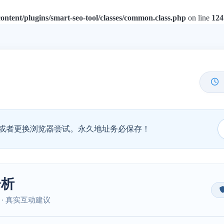
tent/plugins/smart-seo-tool/classes/common.class.php
on line
124