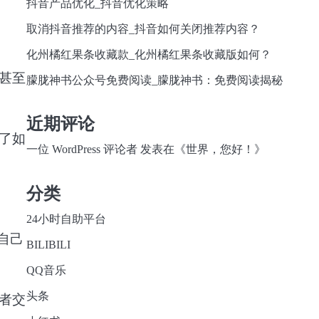
抖音产品优化_抖音优化策略
取消抖音推荐的内容_抖音如何关闭推荐内容？
化州橘红果条收藏款_化州橘红果条收藏版如何？
甚至
朦胧神书公众号免费阅读_朦胧神书：免费阅读揭秘
近期评论
了如
一位 WordPress 评论者
发表在《
世界，您好！
》
分类
24小时自助平台
自己
BILIBILI
QQ音乐
头条
者交