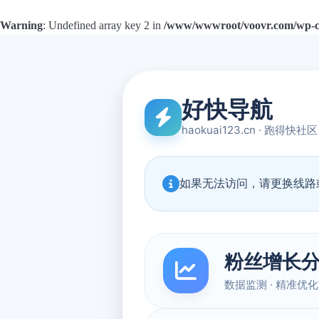
Warning
: Undefined array key 2 in
/www/wwwroot/voovr.com/wp-con