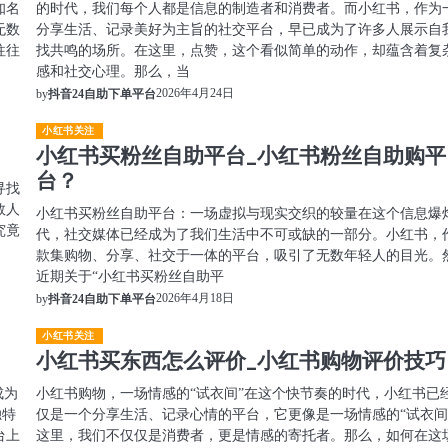
知名
的时代，我们每个人都是信息的制造者和消费者。而小红书，作为
无数
分享生活、记录美好为主旨的社交平台，早已成为了许多人展示自
往往
找共鸣的场所。在这里，点赞，这个看似简单的动作，却蕴含着复
感和社交心理。那么，当
2026年4月24日
by
抖音24自助下单平台
小红书关注
小红书买粉丝自助平台_小红书粉丝自助购平
台？
寻找
数人
小红书买粉丝自助平台：一场虚拟与现实交织的较量在这个信息爆
究竟
代，社交媒体已经成为了我们生活中不可或缺的一部分。小红书，
款集购物、分享、社交于一体的平台，吸引了无数年轻人的目光。
近期关于“小红书买粉丝自助平
2026年4月18日
by
抖音24自助下单平台
小红书关注
小红书买东西怎么评价_小红书购物评价技巧
成为
小红书购物，一场情感的“试衣间”在这个快节奏的时代，小红书已
独特
仅是一个分享生活、记录心情的平台，它更像是一场情感的“试衣间
台上
这里，我们不仅仅是消费者，更是情感的寄托者。那么，如何在这