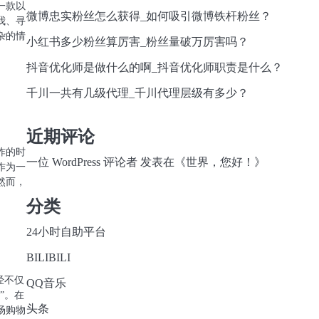
一款以
微博忠实粉丝怎么获得_如何吸引微博铁杆粉丝？
我、寻
杂的情
小红书多少粉丝算厉害_粉丝量破万厉害吗？
抖音优化师是做什么的啊_抖音优化师职责是什么？
千川一共有几级代理_千川代理层级有多少？
近期评论
炸的时
一位 WordPress 评论者
发表在《
世界，您好！
》
作为一
然而，
分类
24小时自助平台
BILIBILI
经不仅
QQ音乐
”。在
头条
场购物