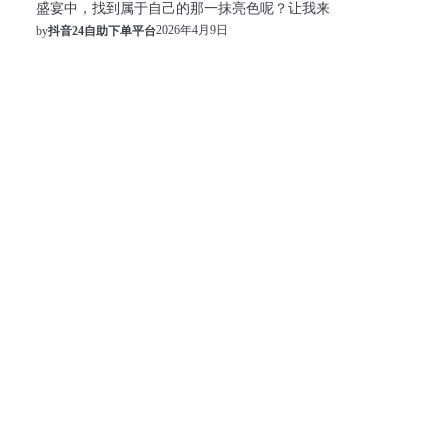
盛宴中，找到属于自己的那一抹亮色呢？让我来
2026年4月9日
by
抖音24自助下单平台