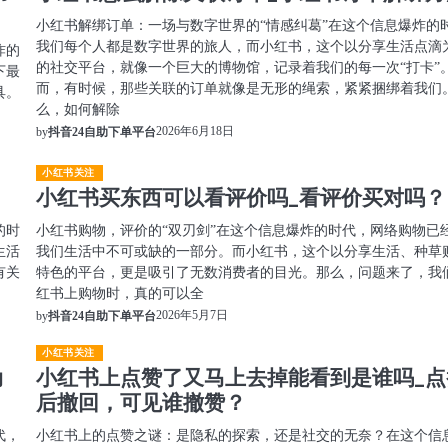
小红书解绑订单：一场与数字世界的“情感纠葛”在这个信息爆炸的
我们每个人都是数字世界的旅人，而小红书，这个以分享生活点滴
炸的
的社交平台，就像一个巨大的博物馆，记录着我们的每一次“打卡”
下最
而，有时候，那些关联的订单就像是无形的绳索，紧紧捆绑着我们
具。
么，如何解除
2026年6月18日
by
抖音24自助下单平台
小红书关注
小红书买东西可以看评价吗_看评价买对吗？
的时
小红书购物，评价的“双刃剑”在这个信息爆炸的时代，网络购物已
生活
我们生活中不可或缺的一部分。而小红书，这个以分享生活、种草
有关
特色的平台，更是吸引了无数消费者的目光。那么，问题来了，我
红书上购物时，真的可以全
2026年5月7日
by
抖音24自助下单平台
小红书关注
动
小红书上点赞了又马上去掉能看到是谁吗_点
后撤回，可见谁撤赞？
代，
小红书上的点赞之谜：是隐私的探索，还是社交的无奈？在这个信