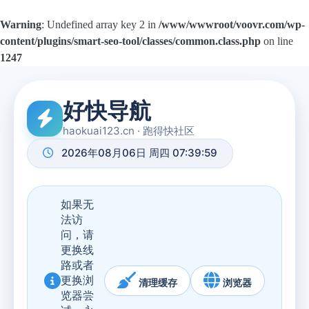
Warning
: Undefined array key 2 in
/www/wwwroot/voovr.com/wp-
content/plugins/smart-seo-tool/classes/common.class.php
on line
1247