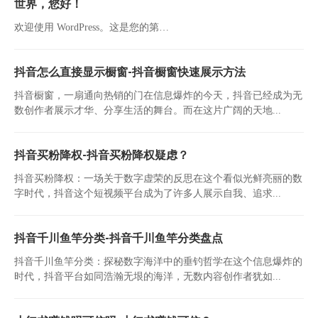
世界，您好！
欢迎使用 WordPress。这是您的第…
抖音怎么直接显示橱窗-抖音橱窗快速展示方法
抖音橱窗，一扇通向热销的门在信息爆炸的今天，抖音已经成为无
数创作者展示才华、分享生活的舞台。而在这片广阔的天地...
抖音买粉降权-抖音买粉降权疑虑？
抖音买粉降权：一场关于数字虚荣的反思在这个看似光鲜亮丽的数
字时代，抖音这个短视频平台成为了许多人展示自我、追求...
抖音千川鱼竿分类-抖音千川鱼竿分类盘点
抖音千川鱼竿分类：探秘数字海洋中的垂钓哲学在这个信息爆炸的
时代，抖音平台如同浩瀚无垠的海洋，无数内容创作者犹如...