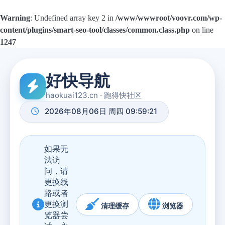
Warning
: Undefined array key 2 in
/www/wwwroot/voovr.com/wp-
content/plugins/smart-seo-tool/classes/common.class.php
on line
1247