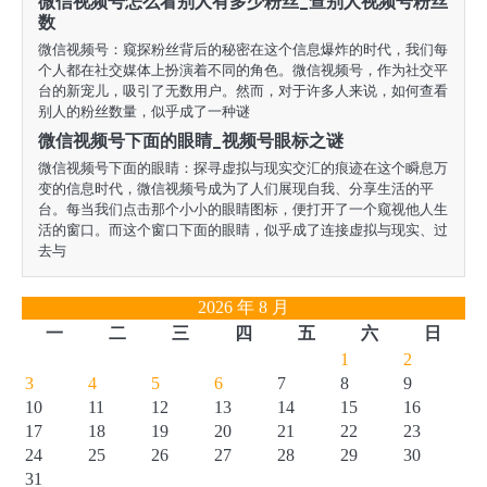
微信视频号怎么看别人有多少粉丝_查别人视频号粉丝
数
微信视频号：窥探粉丝背后的秘密在这个信息爆炸的时代，我们每
个人都在社交媒体上扮演着不同的角色。微信视频号，作为社交平
台的新宠儿，吸引了无数用户。然而，对于许多人来说，如何查看
别人的粉丝数量，似乎成了一种谜
微信视频号下面的眼睛_视频号眼标之谜
微信视频号下面的眼睛：探寻虚拟与现实交汇的痕迹在这个瞬息万
变的信息时代，微信视频号成为了人们展现自我、分享生活的平
台。每当我们点击那个小小的眼睛图标，便打开了一个窥视他人生
活的窗口。而这个窗口下面的眼睛，似乎成了连接虚拟与现实、过
去与
2026 年 8 月
一
二
三
四
五
六
日
1
2
3
4
5
6
7
8
9
10
11
12
13
14
15
16
17
18
19
20
21
22
23
24
25
26
27
28
29
30
31