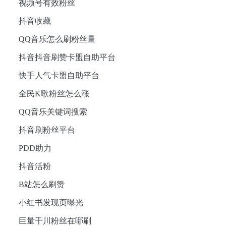
视频号有效粉丝
抖音收藏
QQ音乐怎么刷粉丝量
抖音抖音刷赞卡盟自助平台
快手人气卡盟自助平台
全民K歌粉丝怎么涨
QQ音乐关键词搜索
抖音刷粉丝平台
PDD助力
抖音活粉
B站怎么刷赞
小红书发现页曝光
巨量千川粉丝在哪刷