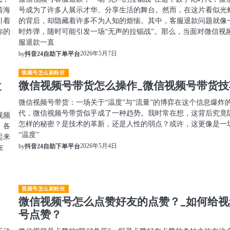
着海
号成为了许多人展示才华、分享生活的舞台。然而，在这片看似光
引着
的背后，却隐藏着许多不为人知的烦恼。其中，客服退款问题就像
你的
时炸弹，随时可能引发一场“无声的拉锯战”。那么，当面对微信视
服退款一直
2026年5月7日
by
抖音24自助下单平台
视频号怎么刷粉丝
盘
微信视频号带货怎么操作_微信视频号带货技
微信视频号带货：一场关于“温度”与“流量”的博弈在这个信息爆炸
代，微信视频号带货似乎成了一种趋势。我时常在想，这背后究竟
视频
怎样的秘密？是技术的革新，还是人性的弱点？或许，这更像是一
，各
“温度”
起来
2026年5月4日
在
by
抖音24自助下单平台
视频号怎么刷粉丝
微信视频号怎么点赞好友的点赞？_如何给视
号点赞？