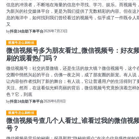
信息的冲浪者，不断地在海量的信息中寻找、学习、娱乐。而视频号
为新兴的社交媒体平台，更是为我们提供了无数精彩的内容。但在这
息的海洋中，如何找到我们曾经看过的视频号，似乎成了一件既令人
又
2026年7月23日
by
抖音24自助下单平台
视频号怎么刷粉丝
微信视频号多为朋友看过_微信视频号：好友
刷的观看热门吗？
微信视频号：社交的显微镜，还是生活的放大镜？微信视频号，这个
交圈中悄然兴起的平台，仿佛一夜之间，成了朋友圈的新宠。有人说
让内容创作者找到了新的舞台；有人说，它让普通用户的生活得到了
关注。然而，在这看似光鲜亮丽的背后，微信视频号究竟扮演着怎样
色？它，到底
2026年6月8日
by
抖音24自助下单平台
视频号怎么刷粉丝
微信视频号查几个人看过_谁看过我的微信视
号？
微信视频号背后的秘密：探寻那群“隐秘的观众”在这个信息爆炸的时