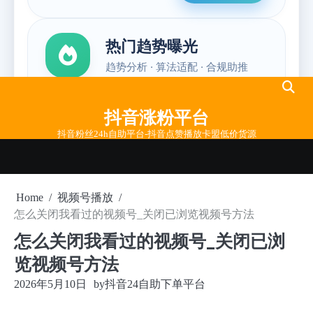
Skip
to
抖音涨粉平台
content
抖音粉丝24h自助平台-抖音点赞播放卡盟低价货源
Home
视频号播放
怎么关闭我看过的视频号_关闭已浏览视频号方法
怎么关闭我看过的视频号_关闭已浏
览视频号方法
2026年5月10日
by
抖音24自助下单平台