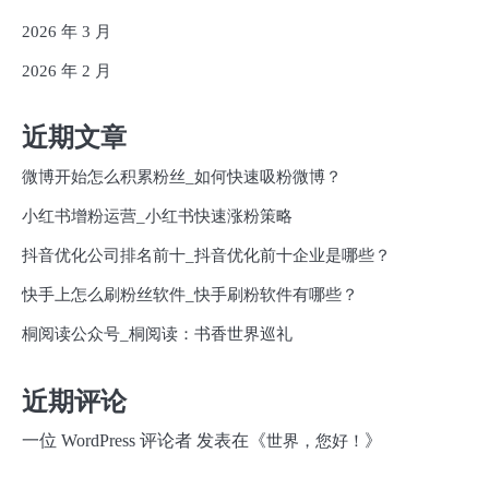
2026 年 3 月
2026 年 2 月
近期文章
微博开始怎么积累粉丝_如何快速吸粉微博？
小红书增粉运营_小红书快速涨粉策略
抖音优化公司排名前十_抖音优化前十企业是哪些？
快手上怎么刷粉丝软件_快手刷粉软件有哪些？
桐阅读公众号_桐阅读：书香世界巡礼
近期评论
一位 WordPress 评论者
发表在《
》
世界，您好！