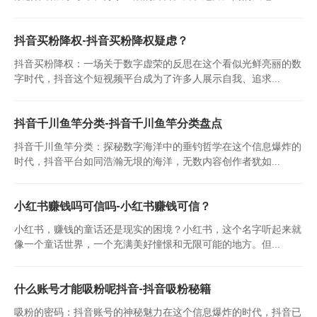
抖音买粉降权-抖音买粉降权疑虑？
抖音买粉降权：一场关于数字虚荣的反思在这个看似光鲜亮丽的数
字时代，抖音这个短视频平台成为了许多人展示自我、追求...
抖音千川鱼竿分类-抖音千川鱼竿分类盘点
抖音千川鱼竿分类：探秘数字海洋中的垂钓哲学在这个信息爆炸的
时代，抖音平台如同浩瀚无垠的海洋，无数内容创作者犹如...
小红书赚钱吗可信吗-小红书赚钱可信？
小红书，赚钱的童话还是现实的困境？小红书，这个名字听起来就
像一个童话世界，一个充满美好憧憬和无限可能的地方。但...
什么账号才能吸粉呢抖音-抖音吸粉秘籍
吸粉的密码：抖音账号的神秘魅力在这个信息爆炸的时代，抖音已