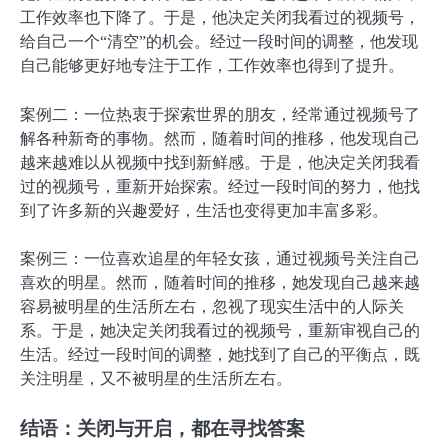
工作效率也下降了。于是，他决定关闭我看过的视频号，
给自己一个“清空”的机会。经过一段时间的调整，他发现
自己能够更好地专注于工作，工作效率也得到了提升。
案例二：一位热衷于探索世界的朋友，经常通过视频号了
解各种新奇的事物。然而，随着时间的推移，他发现自己
越来越难以从视频中找到新鲜感。于是，他决定关闭我看
过的视频号，重新开始探索。经过一段时间的努力，他找
到了许多新的兴趣爱好，生活也变得更加丰富多彩。
案例三：一位喜欢追星的年轻女孩，通过视频号关注自己
喜欢的明星。然而，随着时间的推移，她发现自己越来越
容易被明星的生活所左右，忽视了现实生活中的人际关
系。于是，她决定关闭我看过的视频号，重新审视自己的
生活。经过一段时间的调整，她找到了自己的平衡点，既
关注明星，又不被明星的生活所左右。
结语：关闭与开启，都在寻找答案