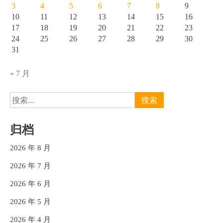
3
4
5
6
7
8
9
10
11
12
13
14
15
16
17
18
19
20
21
22
23
24
25
26
27
28
29
30
31
« 7 月
搜
索：
归档
2026 年 8 月
2026 年 7 月
2026 年 6 月
2026 年 5 月
2026 年 4 月