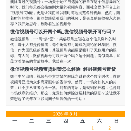
删除看过的视频号：一场关于记忆与选择的较量在这个信息爆炸的
时代，我们每天都会接触到大量的视频内容。而社交媒体平台上的
“视频号”功能，更是让我们可以随时随地浏览各种视频。然而，随
着时间的推移，那些曾经吸引我们的视频，是否真的值得被永久保
存？我开始思考，删除看过的视频号，
微信视频号可以开两个吗_微信视频号双开可行吗？
微信视频号，一“号”多“面”：揭秘双号之谜在这个信息爆炸的时
代，每个人都是传播者，每个角落都可能成为舆论的风暴眼。微
信，作为国民级的应用，其视频号功能更是吸引了无数用户的眼
球。有人问，微信视频号可以开两个吗？这个问题，看似简单，却
蕴含着复杂的背后故事。我曾在一次
微信视频号视频带货封禁怎么解除_解封视频号带货
微尘中的回响：视频号带货封禁的解除之谜在这个数字时代，微信
视频号已成为众多商家眼中的香饽饽。然而，一场突如其来的封
禁，让不少从业者心头一紧。封禁的背后，是规则的严格，也是对
市场秩序的维护。那么，究竟如何解除这层封禁的阴影？这让我不
禁想起了去年在互联网圈子里流传的一句话：
2026 年 8 月
一
二
三
四
五
六
日
1
2