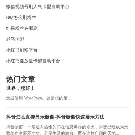
微信视频号刷人气卡盟自助平台
B站怎么刷粉丝
红果粉丝在哪刷
老马卡盟
小红书刷粉平台
小红书播放量卡盟自助平台
热门文章
世界，您好！
欢迎使用 WordPress。这是您的第…
抖音怎么直接显示橱窗-抖音橱窗快速展示方法
抖音橱窗，一扇通向热销的门在信息爆炸的今天，抖音已经成为无
数创作者展示才华、分享生活的舞台。而在这片广阔的天地...