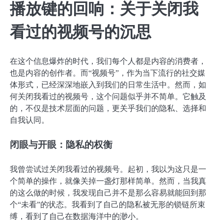
播放键的回响：关于关闭我
看过的视频号的沉思
在这个信息爆炸的时代，我们每个人都是内容的消费者，
也是内容的创作者。而“视频号”，作为当下流行的社交媒
体形式，已经深深地嵌入到我们的日常生活中。然而，如
何关闭我看过的视频号，这个问题似乎并不简单。它触及
的，不仅是技术层面的问题，更关乎我们的隐私、选择和
自我认同。
闭眼与开眼：隐私的权衡
我曾尝试过关闭我看过的视频号。起初，我以为这只是一
个简单的操作，就像关掉一盏灯那样简单。然而，当我真
的这么做的时候，我发现自己并不是那么容易就能回到那
个“未看”的状态。我看到了自己的隐私被无形的锁链所束
缚，看到了自己在数据海洋中的渺小。