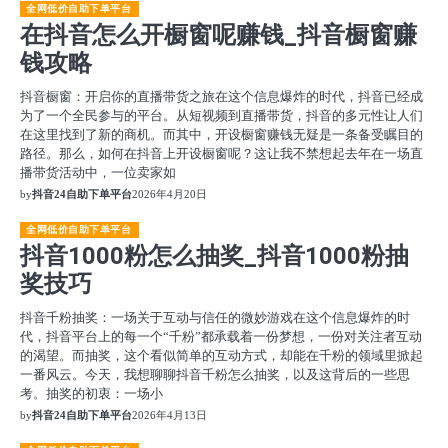
全网低价自助下单平台
在抖音怎么开橱窗呢赚钱_抖音橱窗赚
钱攻略
抖音橱窗：开启你的直播带货之旅在这个信息爆炸的时代，抖音已经成
为了一个全民参与的平台。从短视频到直播带货，抖音的多元性让人们
在这里找到了新的商机。而其中，开设橱窗赚钱无疑是一条备受瞩目的
路径。那么，如何在抖音上开设橱窗呢？这让我不禁想起去年在一场直
播带货活动中，一位卖家如
by
抖音24自助下单平台
2026年4月20日
全网低价自助下单平台
抖音1000粉怎么抽奖_抖音1000粉抽
奖技巧
抖音千粉抽奖：一场关于互动与信任的微妙游戏在这个信息爆炸的时
代，抖音平台上的每一个“千粉”都承载着一份梦想，一份对关注者互动
的渴望。而抽奖，这个看似简单的互动方式，却能在千粉的领域里掀起
一番风云。今天，我想聊聊抖音千粉怎么抽奖，以及这背后的一些思
考。抽奖的初衷：一场小
by
抖音24自助下单平台
2026年4月13日