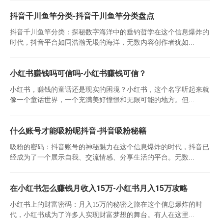
抖音千川鱼竿分类-抖音千川鱼竿分类盘点
抖音千川鱼竿分类：探秘数字海洋中的垂钓哲学在这个信息爆炸的
时代，抖音平台如同浩瀚无垠的海洋，无数内容创作者犹如...
小红书赚钱吗可信吗-小红书赚钱可信？
小红书，赚钱的童话还是现实的困境？小红书，这个名字听起来就
像一个童话世界，一个充满美好憧憬和无限可能的地方。但...
什么账号才能吸粉呢抖音-抖音吸粉秘籍
吸粉的密码：抖音账号的神秘魅力在这个信息爆炸的时代，抖音已
经成为了一个展示自我、交流情感、分享生活的平台。无数...
在小红书怎么赚钱月收入15万-小红书月入15万攻略
小红书上的财富密码：月入15万的秘密之旅在这个信息爆炸的时
代，小红书成为了许多人实现财富梦想的舞台。有人在这里...