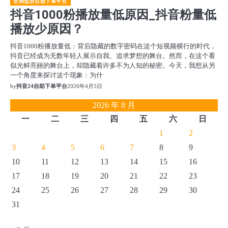
全网低价自助下单平台
抖音1000粉播放量低原因_抖音粉量低
播放少原因？
抖音1000粉播放量低：背后隐藏的数字密码在这个短视频横行的时代，
抖音已经成为无数年轻人展示自我、追求梦想的舞台。然而，在这个看
似光鲜亮丽的舞台上，却隐藏着许多不为人知的秘密。今天，我想从另
一个角度来探讨这个现象：为什
by
抖音24自助下单平台
2026年4月5日
2026 年 8 月
一
二
三
四
五
六
日
1
2
3
4
5
6
7
8
9
10
11
12
13
14
15
16
17
18
19
20
21
22
23
24
25
26
27
28
29
30
31