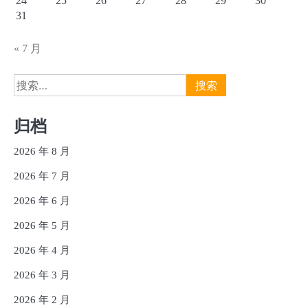
24
25
26
27
28
29
30
31
« 7 月
搜
索：
归档
2026 年 8 月
2026 年 7 月
2026 年 6 月
2026 年 5 月
2026 年 4 月
2026 年 3 月
2026 年 2 月