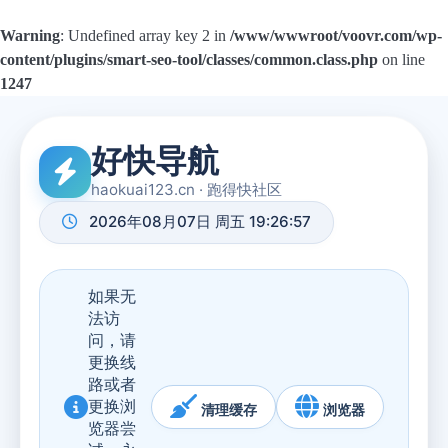
Warning
: Undefined array key 2 in
/www/wwwroot/voovr.com/wp-
content/plugins/smart-seo-tool/classes/common.class.php
on line
1247