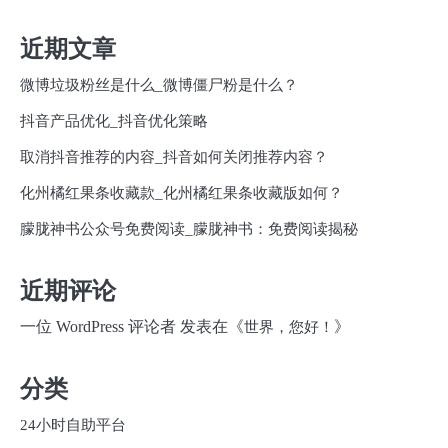
近期文章
微博垃圾粉丝是什么_微博僵尸粉是什么？
抖音产品优化_抖音优化策略
取消抖音推荐的内容_抖音如何关闭推荐内容？
化州橘红果条收藏款_化州橘红果条收藏版如何？
朦胧神书公众号免费阅读_朦胧神书：免费阅读揭秘
近期评论
一位 WordPress 评论者
发表在《
》
世界，您好！
分类
24小时自助平台