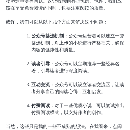
物塑造单薄等问题。这让我感到有些忧虑。也许，我们应
该在享受免费阅读的同时，也要注重阅读的质量。
或许，我们可以从以下几个方面来解决这个问题：
公众号筛选机制
：公众号运营者可以建立一套
筛选机制，对上传的小说进行严格把关，确保
内容的健康性和质量。
读者引导
：公众号可以定期推荐一些经典名
著，引导读者进行深度阅读。
互动交流
：公众号可以设立读者交流区，让读
者分享自己的阅读心得，互相启发。
付费阅读
：对于一些优质小说，可以尝试推出
付费阅读模式，以支持作者的创作。
当然，这些只是我的一些不成熟的想法。在我看来，点阅