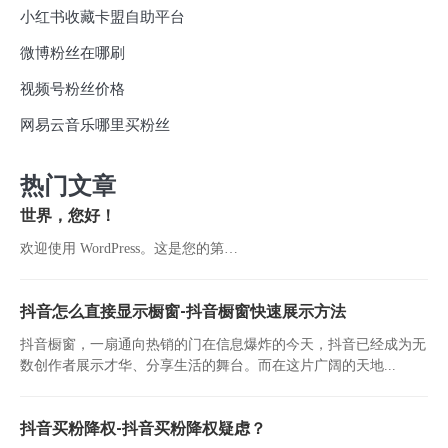
小红书收藏卡盟自助平台
微博粉丝在哪刷
视频号粉丝价格
网易云音乐哪里买粉丝
热门文章
世界，您好！
欢迎使用 WordPress。这是您的第…
抖音怎么直接显示橱窗-抖音橱窗快速展示方法
抖音橱窗，一扇通向热销的门在信息爆炸的今天，抖音已经成为无
数创作者展示才华、分享生活的舞台。而在这片广阔的天地...
抖音买粉降权-抖音买粉降权疑虑？