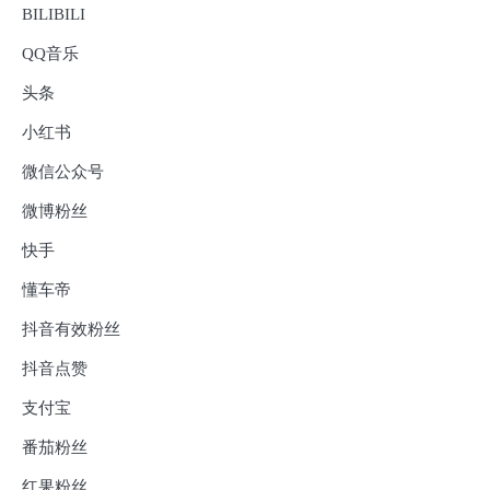
BILIBILI
QQ音乐
头条
小红书
微信公众号
微博粉丝
快手
懂车帝
抖音有效粉丝
抖音点赞
支付宝
番茄粉丝
红果粉丝