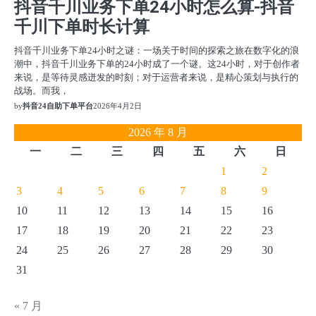
抖音千川业务下单24小时怎么算-抖音
千川下单时长计算
抖音千川业务下单24小时之谜：一场关于时间的探索之旅在数字化的浪
潮中，抖音千川业务下单的24小时成了一个谜。这24小时，对于创作者
来说，是等待灵感迸发的时刻；对于运营者来说，是精心策划与执行的
战场。而我，
by
抖音24自助下单平台
2026年4月2日
2026 年 8 月
一
二
三
四
五
六
日
1
2
3
4
5
6
7
8
9
10
11
12
13
14
15
16
17
18
19
20
21
22
23
24
25
26
27
28
29
30
31
« 7 月