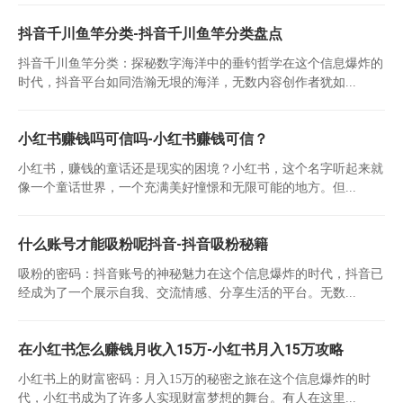
抖音千川鱼竿分类-抖音千川鱼竿分类盘点
抖音千川鱼竿分类：探秘数字海洋中的垂钓哲学在这个信息爆炸的
时代，抖音平台如同浩瀚无垠的海洋，无数内容创作者犹如...
小红书赚钱吗可信吗-小红书赚钱可信？
小红书，赚钱的童话还是现实的困境？小红书，这个名字听起来就
像一个童话世界，一个充满美好憧憬和无限可能的地方。但...
什么账号才能吸粉呢抖音-抖音吸粉秘籍
吸粉的密码：抖音账号的神秘魅力在这个信息爆炸的时代，抖音已
经成为了一个展示自我、交流情感、分享生活的平台。无数...
在小红书怎么赚钱月收入15万-小红书月入15万攻略
小红书上的财富密码：月入15万的秘密之旅在这个信息爆炸的时
代，小红书成为了许多人实现财富梦想的舞台。有人在这里...