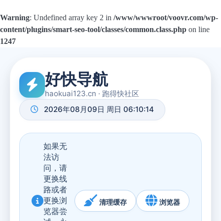
Warning
: Undefined array key 2 in
/www/wwwroot/voovr.com/wp-
content/plugins/smart-seo-tool/classes/common.class.php
on line
1247