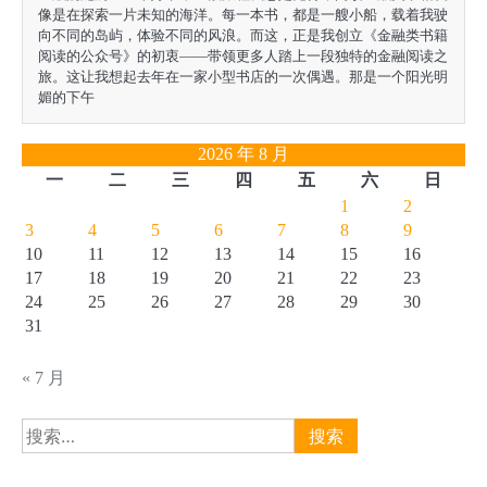
像是在探索一片未知的海洋。每一本书，都是一艘小船，载着我驶
向不同的岛屿，体验不同的风浪。而这，正是我创立《金融类书籍
阅读的公众号》的初衷——带领更多人踏上一段独特的金融阅读之
旅。这让我想起去年在一家小型书店的一次偶遇。那是一个阳光明
媚的下午
2026 年 8 月
一
二
三
四
五
六
日
1
2
3
4
5
6
7
8
9
10
11
12
13
14
15
16
17
18
19
20
21
22
23
24
25
26
27
28
29
30
31
« 7 月
搜
索：