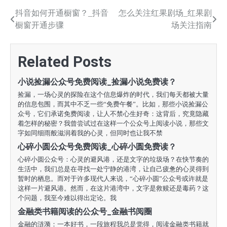
文
抖音如何开通橱窗？_抖音
怎么关注红果剧场_红果剧
橱窗开通步骤
场关注指南
章
导
Related Posts
航
小说捡漏公众号免费阅读_捡漏小说免费读？
捡漏，一场心灵的探险在这个信息爆炸的时代，我们每天都被大量
的信息包围，而其中不乏一些“免费午餐”。比如，那些小说捡漏公
众号，它们承诺免费阅读，让人不禁心生好奇：这背后，究竟隐藏
着怎样的秘密？我曾尝试过在这样一个公众号上阅读小说，那些文
字如同细雨般滋润着我的心灵，但同时也让我不禁
心碎小圆公众号免费阅读_心碎小圆免费读？
心碎小圆公众号：心灵的避风港，还是文字的垃圾场？在快节奏的
生活中，我们总是在寻找一处宁静的港湾，让自己疲惫的心灵得到
暂时的栖息。而对于许多现代人来说，“心碎小圆”公众号或许就是
这样一片避风港。然而，在这片港湾中，文字是救赎还是毒药？这
个问题，我至今难以得出定论。我
金融类书籍阅读的公众号_金融书阅圈
金融的涟漪：一本好书，一段旅程我总是觉得，阅读金融类书籍就