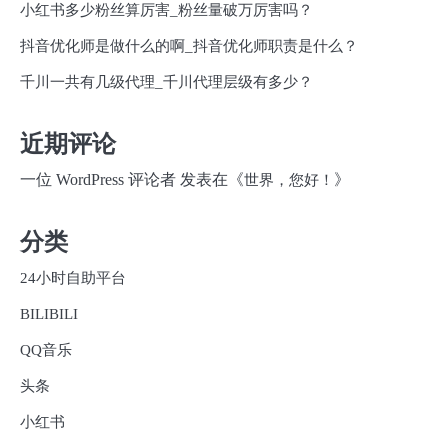
小红书多少粉丝算厉害_粉丝量破万厉害吗？
抖音优化师是做什么的啊_抖音优化师职责是什么？
千川一共有几级代理_千川代理层级有多少？
近期评论
一位 WordPress 评论者
发表在《
》
世界，您好！
分类
24小时自助平台
BILIBILI
QQ音乐
头条
小红书