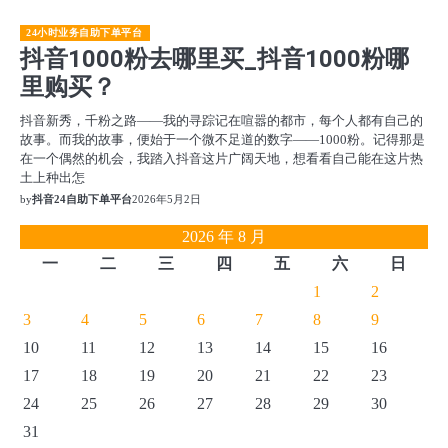
24小时业务自助下单平台
抖音1000粉去哪里买_抖音1000粉哪
里购买？
抖音新秀，千粉之路——我的寻踪记在喧嚣的都市，每个人都有自己的
故事。而我的故事，便始于一个微不足道的数字——1000粉。记得那是
在一个偶然的机会，我踏入抖音这片广阔天地，想看看自己能在这片热
土上种出怎
by
抖音24自助下单平台
2026年5月2日
2026 年 8 月
一
二
三
四
五
六
日
1
2
3
4
5
6
7
8
9
10
11
12
13
14
15
16
17
18
19
20
21
22
23
24
25
26
27
28
29
30
31