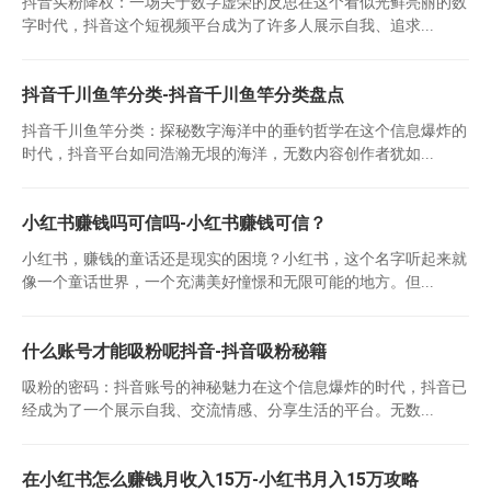
抖音买粉降权：一场关于数字虚荣的反思在这个看似光鲜亮丽的数
字时代，抖音这个短视频平台成为了许多人展示自我、追求...
抖音千川鱼竿分类-抖音千川鱼竿分类盘点
抖音千川鱼竿分类：探秘数字海洋中的垂钓哲学在这个信息爆炸的
时代，抖音平台如同浩瀚无垠的海洋，无数内容创作者犹如...
小红书赚钱吗可信吗-小红书赚钱可信？
小红书，赚钱的童话还是现实的困境？小红书，这个名字听起来就
像一个童话世界，一个充满美好憧憬和无限可能的地方。但...
什么账号才能吸粉呢抖音-抖音吸粉秘籍
吸粉的密码：抖音账号的神秘魅力在这个信息爆炸的时代，抖音已
经成为了一个展示自我、交流情感、分享生活的平台。无数...
在小红书怎么赚钱月收入15万-小红书月入15万攻略